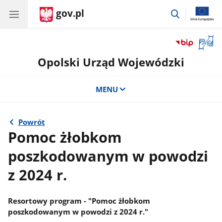
gov.pl
przejdź
do
wyszukiwar
Otwór
okno
Opolski Urząd Wojewódzki
z
tłuma
języka
MENU
migow
Powrót
Pomoc żłobkom
poszkodowanym w powodzi
z 2024 r.
Resortowy program - "Pomoc żłobkom
poszkodowanym w powodzi z 2024 r."