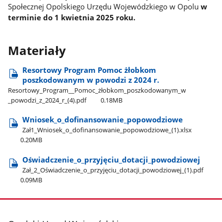
Społecznej Opolskiego Urzędu Wojewódzkiego w Opolu
w
terminie do 1 kwietnia 2025 roku.
Materiały
Resortowy Program Pomoc żłobkom
poszkodowanym w powodzi z 2024 r.
Resortowy​_Program​_​_Pomoc​_żłobkom​_poszkodowanym​_w​
_powodzi​_z​_2024​_r​_(4).pdf
0.18MB
Wniosek​_o​_dofinansowanie​_popowodziowe
Zał1​_Wniosek​_o​_dofinansowanie​_popowodziowe​_(1).xlsx
0.20MB
Oświadczenie​_o​_przyjęciu​_dotacji​_powodziowej
Zał​_2​_Oświadczenie​_o​_przyjęciu​_dotacji​_powodziowej​_(1).pdf
0.09MB