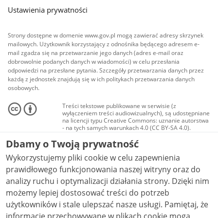
Ustawienia prywatności
Strony dostępne w domenie www.gov.pl mogą zawierać adresy skrzynek
mailowych. Użytkownik korzystający z odnośnika będącego adresem e-
mail zgadza się na przetwarzanie jego danych (adres e-mail oraz
dobrowolnie podanych danych w wiadomości) w celu przesłania
odpowiedzi na przesłane pytania. Szczegóły przetwarzania danych przez
każdą z jednostek znajdują się w ich politykach przetwarzania danych
osobowych.
Treści tekstowe publikowane w serwisie (z
wyłączeniem treści audiowizualnych), są udostępniane
na licencji typu Creative Commons: uznanie autorstwa
- na tych samych warunkach 4.0 (CC BY-SA 4.0).
Materiały audiowizualne, w tym zdjęcia, materiały
Dbamy o Twoją prywatność
audio i wideo, są udostępniane na licencji typu
Creative Commons: uznanie autorstwa użycie
Wykorzystujemy pliki cookie w celu zapewnienia
niekomercyjne - bez utworów zależnych 4.0 (CC BY-
NC-ND 4.0), o ile nie jest to stwierdzone inaczej.
prawidłowego funkcjonowania naszej witryny oraz do
analizy ruchu i optymalizacji działania strony. Dzięki nim
możemy lepiej dostosować treści do potrzeb
użytkowników i stale ulepszać nasze usługi. Pamiętaj, że
informacje przechowywane w plikach cookie mogą