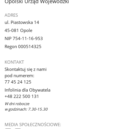
stopka
Opolski Urząd Wojewódzki
ADRES
ul. Piastowska 14
45-081 Opole
NIP 754-11-16-953
Regon 000514325
KONTAKT
Skontaktuj się z nami
pod numerem:
77 45 24 125
Infolinia dla Obywatela
+48 222 500 131
W dni robocze
w godzinach: 7.30-15.30
MEDIA SPOŁECZNOŚCIOWE: