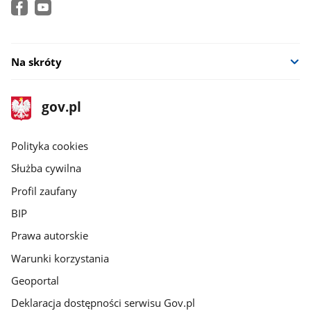
Na skróty
stopka
Strona
gov.pl
gov.pl
główna
gov.pl
Polityka cookies
Służba cywilna
Profil zaufany
BIP
Prawa autorskie
Warunki korzystania
Geoportal
Deklaracja dostępności serwisu Gov.pl