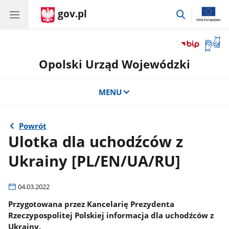
gov.pl
przejdź
do
wyszukiwar
Otwór
okno
Opolski Urząd Wojewódzki
z
tłuma
języka
MENU
migow
Powrót
Ulotka dla uchodźców z
Ukrainy [PL/EN/UA/RU]
04.03.2022
Przygotowana przez Kancelarię Prezydenta
Rzeczypospolitej Polskiej informacja dla uchodźców z
Ukrainy.