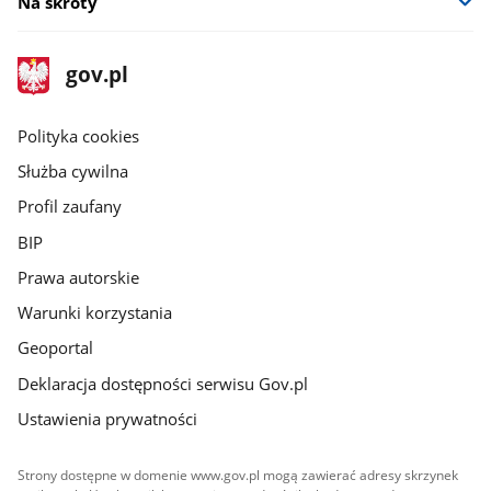
Na skróty
stopka
Strona
gov.pl
gov.pl
główna
gov.pl
Polityka cookies
Służba cywilna
Profil zaufany
BIP
Prawa autorskie
Warunki korzystania
Geoportal
Deklaracja dostępności serwisu Gov.pl
Ustawienia prywatności
Strony dostępne w domenie www.gov.pl mogą zawierać adresy skrzynek