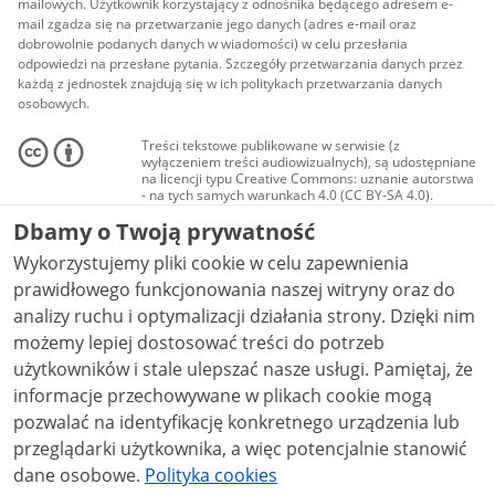
mailowych. Użytkownik korzystający z odnośnika będącego adresem e-
mail zgadza się na przetwarzanie jego danych (adres e-mail oraz
dobrowolnie podanych danych w wiadomości) w celu przesłania
odpowiedzi na przesłane pytania. Szczegóły przetwarzania danych przez
każdą z jednostek znajdują się w ich politykach przetwarzania danych
osobowych.
Treści tekstowe publikowane w serwisie (z
wyłączeniem treści audiowizualnych), są udostępniane
na licencji typu Creative Commons: uznanie autorstwa
- na tych samych warunkach 4.0 (CC BY-SA 4.0).
Materiały audiowizualne, w tym zdjęcia, materiały
Dbamy o Twoją prywatność
audio i wideo, są udostępniane na licencji typu
Creative Commons: uznanie autorstwa użycie
Wykorzystujemy pliki cookie w celu zapewnienia
niekomercyjne - bez utworów zależnych 4.0 (CC BY-
NC-ND 4.0), o ile nie jest to stwierdzone inaczej.
prawidłowego funkcjonowania naszej witryny oraz do
analizy ruchu i optymalizacji działania strony. Dzięki nim
możemy lepiej dostosować treści do potrzeb
użytkowników i stale ulepszać nasze usługi. Pamiętaj, że
informacje przechowywane w plikach cookie mogą
pozwalać na identyfikację konkretnego urządzenia lub
przeglądarki użytkownika, a więc potencjalnie stanowić
dane osobowe.
Polityka cookies