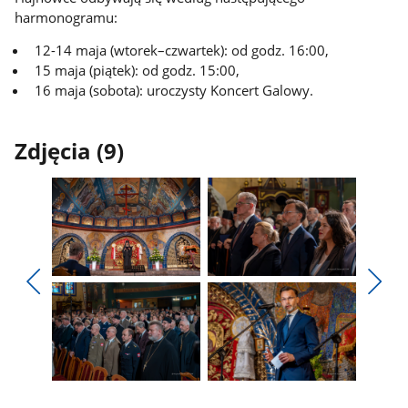
harmonogramu:
12-14 maja (wtorek–czwartek): od godz. 16:00,
15 maja (piątek): od godz. 15:00,
16 maja (sobota): uroczysty Koncert Galowy.
Zdjęcia (9)
Pokaż
Pokaż
zdjęcie
zdjęcie
Pokaż
Poka
1
2
poprzednie
nest
z
z
zdjęcia
zdjęc
galerii.
galerii.
Pokaż
Pokaż