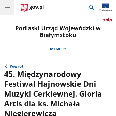
gov.pl
przejdź
do
wyszukiwar
Podlaski Urząd Wojewódzki w
Białymstoku
MENU
Powrót
45. Międzynarodowy
Festiwal Hajnowskie Dni
Muzyki Cerkiewnej. Gloria
Artis dla ks. Michała
Niegierewicza