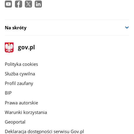
Na skróty
stopka
Strona
gov.pl
gov.pl
główna
gov.pl
Polityka cookies
Służba cywilna
Profil zaufany
BIP
Prawa autorskie
Warunki korzystania
Geoportal
Deklaracja dostępności serwisu Gov.pl