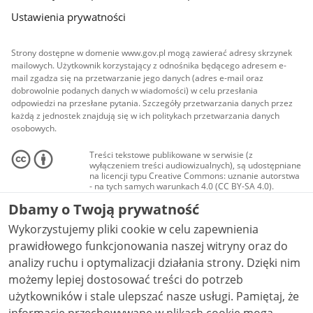
Ustawienia prywatności
Strony dostępne w domenie www.gov.pl mogą zawierać adresy skrzynek
mailowych. Użytkownik korzystający z odnośnika będącego adresem e-
mail zgadza się na przetwarzanie jego danych (adres e-mail oraz
dobrowolnie podanych danych w wiadomości) w celu przesłania
odpowiedzi na przesłane pytania. Szczegóły przetwarzania danych przez
każdą z jednostek znajdują się w ich politykach przetwarzania danych
osobowych.
Treści tekstowe publikowane w serwisie (z
wyłączeniem treści audiowizualnych), są udostępniane
na licencji typu Creative Commons: uznanie autorstwa
- na tych samych warunkach 4.0 (CC BY-SA 4.0).
Materiały audiowizualne, w tym zdjęcia, materiały
Dbamy o Twoją prywatność
audio i wideo, są udostępniane na licencji typu
Creative Commons: uznanie autorstwa użycie
Wykorzystujemy pliki cookie w celu zapewnienia
niekomercyjne - bez utworów zależnych 4.0 (CC BY-
NC-ND 4.0), o ile nie jest to stwierdzone inaczej.
prawidłowego funkcjonowania naszej witryny oraz do
analizy ruchu i optymalizacji działania strony. Dzięki nim
możemy lepiej dostosować treści do potrzeb
użytkowników i stale ulepszać nasze usługi. Pamiętaj, że