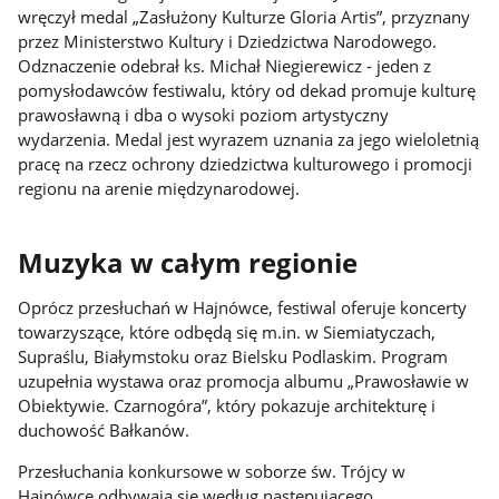
wręczył medal „Zasłużony Kulturze Gloria Artis”, przyznany
przez Ministerstwo Kultury i Dziedzictwa Narodowego.
Odznaczenie odebrał ks. Michał Niegierewicz - jeden z
pomysłodawców festiwalu, który od dekad promuje kulturę
prawosławną i dba o wysoki poziom artystyczny
wydarzenia. Medal jest wyrazem uznania za jego wieloletnią
pracę na rzecz ochrony dziedzictwa kulturowego i promocji
regionu na arenie międzynarodowej.
Muzyka w całym regionie
Oprócz przesłuchań w Hajnówce, festiwal oferuje koncerty
towarzyszące, które odbędą się m.in. w Siemiatyczach,
Supraślu, Białymstoku oraz Bielsku Podlaskim. Program
uzupełnia wystawa oraz promocja albumu „Prawosławie w
Obiektywie. Czarnogóra”, który pokazuje architekturę i
duchowość Bałkanów.
Przesłuchania konkursowe w soborze św. Trójcy w
Hajnówce odbywają się według następującego