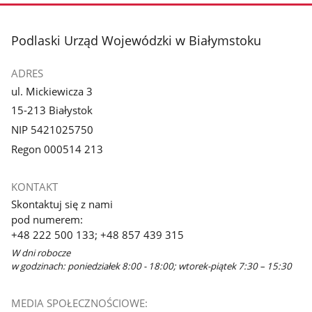
zdjęcie
zdjęcie
3
4
z
z
stopka
Podlaski Urząd Wojewódzki w Białymstoku
galerii.
galerii.
ADRES
ul. Mickiewicza 3
15-213 Białystok
NIP 5421025750
Regon 000514 213
KONTAKT
Skontaktuj się z nami
pod numerem:
+48 222 500 133; +48 857 439 315
W dni robocze
w godzinach: poniedziałek 8:00 - 18:00; wtorek-piątek 7:30 – 15:30
MEDIA SPOŁECZNOŚCIOWE: