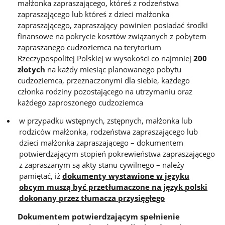
małżonka zapraszającego, któreś z rodzeństwa
zapraszającego lub któreś z dzieci małżonka
zapraszającego, zapraszający powinien posiadać środki
finansowe na pokrycie kosztów związanych z pobytem
zapraszanego cudzoziemca na terytorium
Rzeczypospolitej Polskiej w wysokości co najmniej
200
złotych
na każdy miesiąc planowanego pobytu
cudzoziemca, przeznaczonymi dla siebie, każdego
członka rodziny pozostającego na utrzymaniu oraz
każdego zaproszonego cudzoziemca
w przypadku wstępnych, zstępnych, małżonka lub
rodziców małżonka, rodzeństwa zapraszającego lub
dzieci małżonka zapraszającego – dokumentem
potwierdzającym stopień pokrewieństwa zapraszającego
z zapraszanym są akty stanu cywilnego – należy
pamiętać, iż
dokumenty wystawione w języku
obcym muszą być przetłumaczone na język polski
dokonany przez tłumacza przysięgłego
Dokumentem potwierdzającym spełnienie