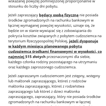
wskazanej powyżej pomniejszonej proporcjonalnie w
stosunku do liczby dni pobytu.
Jeżeli zapraszający
będący osobą fizyczną
nie posiada
środków zgromadzonych na rachunku bankowym w
łącznej wymaganej powyżej wysokości, uznaje się, że
będzie on w stanie wywiązać się z zobowiązania do
pokrycia kosztów związanych z pobytem cudzoziemca na
terytorium Rzeczypospolitej Polskiej,
jeżeli dysponuje
w każdym miesiącu planowanego pobytu
cudzoziemca środkami finansowymi w wysokości, co
najmniej
515 złotych
przeznaczonymi dla siebie,
każdego członka rodziny pozostającego na utrzymaniu
oraz każdego zaproszonego cudzoziemca.
Jeżeli zapraszanym cudzoziemcem jest zstępny, wstępny
lub małżonek zapraszającego, któreś z rodziców
małżonka zapraszającego, któreś z rodzeństwa
zapraszającego lub któreś z dzieci małżonka
zapraszającego, zapraszający, który nie posiada środków
zgromadzonych na rachunku bankowym w łącznej