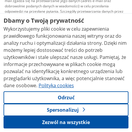
mail zgadza się na przetwarzanie jego danych (adres e-mail oraz
dobrowolnie podanych danych w wiadomości) w celu przesłania
odpowiedzi na przesłane pytania. Szczegóły przetwarzania danych przez
każdą z jednostek znajdują się w ich politykach przetwarzania danych
Dbamy o Twoją prywatność
osobowych.
Wykorzystujemy pliki cookie w celu zapewnienia
Treści tekstowe publikowane w serwisie (z
prawidłowego funkcjonowania naszej witryny oraz do
wyłączeniem treści audiowizualnych), są udostępniane
na licencji typu Creative Commons: uznanie autorstwa
analizy ruchu i optymalizacji działania strony. Dzięki nim
- na tych samych warunkach 4.0 (CC BY-SA 4.0).
możemy lepiej dostosować treści do potrzeb
Materiały audiowizualne, w tym zdjęcia, materiały
audio i wideo, są udostępniane na licencji typu
użytkowników i stale ulepszać nasze usługi. Pamiętaj, że
Creative Commons: uznanie autorstwa użycie
informacje przechowywane w plikach cookie mogą
niekomercyjne - bez utworów zależnych 4.0 (CC BY-
NC-ND 4.0), o ile nie jest to stwierdzone inaczej.
pozwalać na identyfikację konkretnego urządzenia lub
przeglądarki użytkownika, a więc potencjalnie stanowić
dane osobowe.
Polityka cookies
Odrzuć
Spersonalizuj
Zezwól na wszystkie