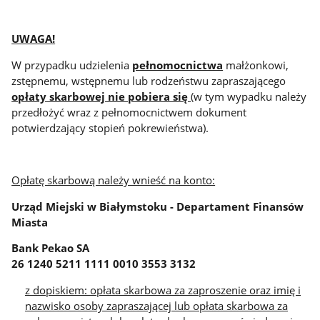
UWAGA!
W przypadku udzielenia
pełnomocnictwa
małżonkowi,
zstępnemu, wstępnemu lub rodzeństwu zapraszającego
opłaty skarbowej nie pobiera się
(w tym wypadku należy
przedłożyć wraz z pełnomocnictwem dokument
potwierdzający stopień pokrewieństwa).
Opłatę skarbową należy wnieść na konto:
Urząd Miejski w Białymstoku - Departament Finansów
Miasta
Bank Pekao SA
26 1240 5211 1111 0010 3553 3132
z dopiskiem: opłata skarbowa za zaproszenie oraz imię i
nazwisko osoby zapraszającej lub opłata skarbowa za