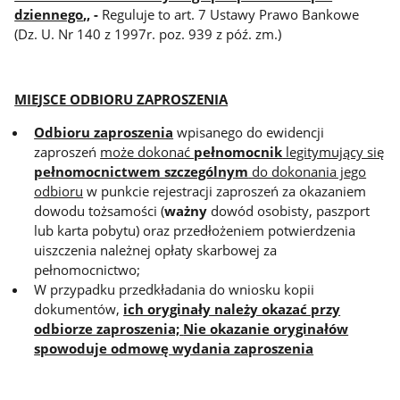
dziennego
,, -
Reguluje to art. 7 Ustawy Prawo Bankowe
(Dz. U. Nr 140 z 1997r. poz. 939 z póź. zm.)
MIEJSCE ODBIORU ZAPROSZENIA
Odbioru zaproszenia
wpisanego do ewidencji
zaproszeń
może dokonać
pełnomocnik
legitymujący się
pełnomocnictwem szczególnym
do dokonania jego
odbioru
w punkcie rejestracji zaproszeń za okazaniem
dowodu tożsamości (
ważny
dowód osobisty, paszport
lub karta pobytu) oraz przedłożeniem potwierdzenia
uiszczenia należnej opłaty skarbowej za
pełnomocnictwo;
W przypadku przedkładania do wniosku kopii
dokumentów,
ich oryginały należy okazać przy
odbiorze zaproszenia;
Nie okazanie oryginałów
spowoduje odmowę wydania zaproszenia