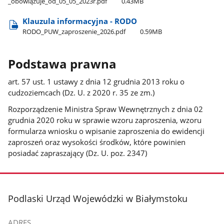
_obowiązuje​_od​_05​_05​_2023r.pdf
0.43MB
Klauzula informacyjna - RODO
RODO​_PUW​_zaproszenie​_2026.pdf
0.59MB
Podstawa prawna
art. 57 ust. 1 ustawy z dnia 12 grudnia 2013 roku o
cudzoziemcach (Dz. U. z 2020 r. 35 ze zm.)
Rozporządzenie Ministra Spraw Wewnętrznych z dnia 02
grudnia 2020 roku w sprawie wzoru zaproszenia, wzoru
formularza wniosku o wpisanie zaproszenia do ewidencji
zaproszeń oraz wysokości środków, które powinien
posiadać zapraszający (Dz. U. poz. 2347)
stopka
Podlaski Urząd Wojewódzki w Białymstoku
ADRES