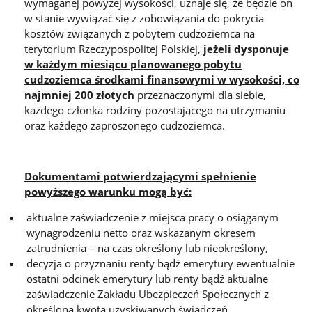
wymaganej powyżej wysokości, uznaje się, że będzie on
w stanie wywiązać się z zobowiązania do pokrycia
kosztów związanych z pobytem cudzoziemca na
terytorium Rzeczypospolitej Polskiej,
jeżeli dysponuje
w każdym miesiącu planowanego pobytu
cudzoziemca środkami finansowymi w wysokości, co
najmniej
200 złotych
przeznaczonymi dla siebie,
każdego członka rodziny pozostającego na utrzymaniu
oraz każdego zaproszonego cudzoziemca.
Dokumentami potwierdzającymi spełnienie
powyższego warunku mogą być:
aktualne zaświadczenie z miejsca pracy o osiąganym
wynagrodzeniu netto oraz wskazanym okresem
zatrudnienia – na czas określony lub nieokreślony,
decyzja o przyznaniu renty bądź emerytury ewentualnie
ostatni odcinek emerytury lub renty bądź aktualne
zaświadczenie Zakładu Ubezpieczeń Społecznych z
określoną kwotą uzyskiwanych świadczeń,