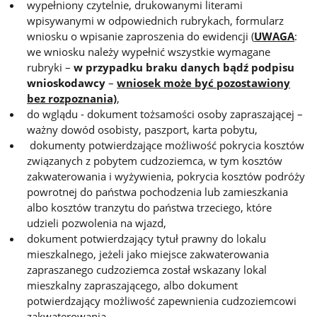
wypełniony czytelnie, drukowanymi literami
wpisywanymi w odpowiednich rubrykach, formularz
wniosku o wpisanie zaproszenia do ewidencji (
UWAGA
:
we wniosku należy wypełnić wszystkie wymagane
rubryki –
w przypadku braku danych
bądź podpisu
wnioskodawcy
–
wniosek może być pozostawiony
bez rozpoznania)
,
do wglądu - dokument tożsamości osoby zapraszającej –
ważny dowód osobisty, paszport, karta pobytu,
dokumenty potwierdzające możliwość pokrycia kosztów
związanych z pobytem cudzoziemca, w tym kosztów
zakwaterowania i wyżywienia, pokrycia kosztów podróży
powrotnej do państwa pochodzenia lub zamieszkania
albo kosztów tranzytu do państwa trzeciego, które
udzieli pozwolenia na wjazd,
dokument potwierdzający tytuł prawny do lokalu
mieszkalnego, jeżeli jako miejsce zakwaterowania
zapraszanego cudzoziemca został wskazany lokal
mieszkalny zapraszającego, albo dokument
potwierdzający możliwość zapewnienia cudzoziemcowi
zakwaterowania