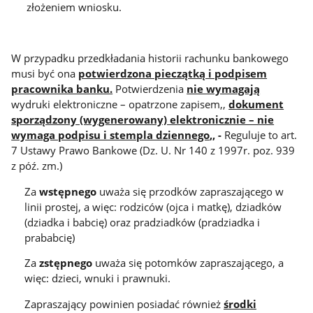
złożeniem wniosku.
W przypadku przedkładania historii rachunku bankowego
musi być ona
potwierdzona pieczątką i podpisem
pracownika banku.
Potwierdzenia
nie wymagają
wydruki elektroniczne – opatrzone zapisem,,
dokument
sporządzony (wygenerowany) elektronicznie – nie
wymaga podpisu i stempla dziennego
,, -
Reguluje to art.
7 Ustawy Prawo Bankowe (Dz. U. Nr 140 z 1997r. poz. 939
z póź. zm.)
Za
wstępnego
uważa się przodków zapraszającego w
linii prostej, a więc: rodziców (ojca i matkę), dziadków
(dziadka i babcię) oraz pradziadków (pradziadka i
prababcię)
Za
zstępnego
uważa się potomków zapraszającego, a
więc: dzieci, wnuki i prawnuki.
Zapraszający powinien posiadać również
środki