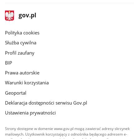
stopka
Strona
gov.pl
gov.pl
główna
gov.pl
Polityka cookies
Służba cywilna
Profil zaufany
BIP
Prawa autorskie
Warunki korzystania
Geoportal
Deklaracja dostępności serwisu Gov.pl
Ustawienia prywatności
Strony dostępne w domenie www.gov.pl mogą zawierać adresy skrzynek
mailowych. Użytkownik korzystający z odnośnika będącego adresem e-