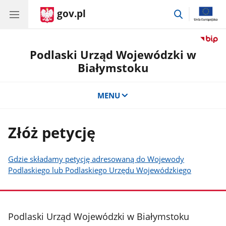
gov.pl
przejdź
do
wyszukiwar
Podlaski Urząd Wojewódzki w
Białymstoku
MENU
Złóż petycję
Gdzie składamy petycję adresowaną do Wojewody
Podlaskiego lub Podlaskiego Urzędu Wojewódzkiego
stopka
Podlaski Urząd Wojewódzki w Białymstoku