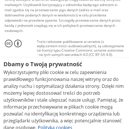
mailowych. Użytkownik korzystający z odnośnika będącego adresem e-
mail zgadza się na przetwarzanie jego danych (adres e-mail oraz
dobrowolnie podanych danych w wiadomości) w celu przesłania
odpowiedzi na przesłane pytania. Szczegóły przetwarzania danych przez
każdą z jednostek znajdują się w ich politykach przetwarzania danych
osobowych.
Treści tekstowe publikowane w serwisie (z
wyłączeniem treści audiowizualnych), są udostępniane
na licencji typu Creative Commons: uznanie autorstwa
- na tych samych warunkach 4.0 (CC BY-SA 4.0).
Materiały audiowizualne, w tym zdjęcia, materiały
Dbamy o Twoją prywatność
audio i wideo, są udostępniane na licencji typu
Creative Commons: uznanie autorstwa użycie
Wykorzystujemy pliki cookie w celu zapewnienia
niekomercyjne - bez utworów zależnych 4.0 (CC BY-
NC-ND 4.0), o ile nie jest to stwierdzone inaczej.
prawidłowego funkcjonowania naszej witryny oraz do
analizy ruchu i optymalizacji działania strony. Dzięki nim
możemy lepiej dostosować treści do potrzeb
użytkowników i stale ulepszać nasze usługi. Pamiętaj, że
informacje przechowywane w plikach cookie mogą
pozwalać na identyfikację konkretnego urządzenia lub
przeglądarki użytkownika, a więc potencjalnie stanowić
dane osobowe.
Polityka cookies