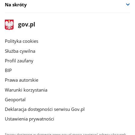
Na skróty
stopka
Strona
gov.pl
gov.pl
główna
gov.pl
Polityka cookies
Służba cywilna
Profil zaufany
BIP
Prawa autorskie
Warunki korzystania
Geoportal
Deklaracja dostępności serwisu Gov.pl
Ustawienia prywatności
Strony dostępne w domenie www.gov.pl mogą zawierać adresy skrzynek