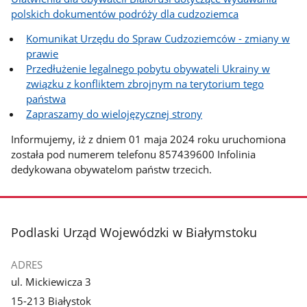
polskich dokumentów podróży dla cudzoziemca
Komunikat Urzędu do Spraw Cudzoziemców - zmiany w
prawie
Przedłużenie legalnego pobytu obywateli Ukrainy w
związku z konfliktem zbrojnym na terytorium tego
państwa
Zapraszamy do wielojęzycznej strony
Informujemy, iż z dniem 01 maja 2024 roku uruchomiona
została pod numerem telefonu 857439600 Infolinia
dedykowana obywatelom państw trzecich.
stopka
Podlaski Urząd Wojewódzki w Białymstoku
ADRES
ul. Mickiewicza 3
15-213 Białystok