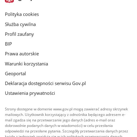
gov.pl
główna
gov.pl
Polityka cookies
Służba cywilna
Profil zaufany
BIP
Prawa autorskie
Warunki korzystania
Geoportal
Deklaracja dostępności serwisu Gov.pl
Ustawienia prywatności
Strony dostępne w domenie www.gov.pl mogą zawierać adresy skrzynek
mailowych. Użytkownik korzystający z odnośnika będącego adresem e-
mail zgadza się na przetwarzanie jego danych (adres e-mail oraz
dobrowolnie podanych danych w wiadomości) w celu przesłania
odpowiedzi na przesłane pytania. Szczegóły przetwarzania danych przez
każdą z jednostek znajdują się w ich politykach przetwarzania danych