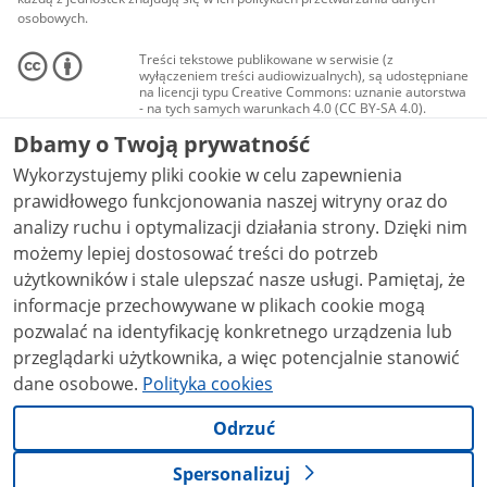
osobowych.
Treści tekstowe publikowane w serwisie (z
wyłączeniem treści audiowizualnych), są udostępniane
na licencji typu Creative Commons: uznanie autorstwa
- na tych samych warunkach 4.0 (CC BY-SA 4.0).
Materiały audiowizualne, w tym zdjęcia, materiały
Dbamy o Twoją prywatność
audio i wideo, są udostępniane na licencji typu
Creative Commons: uznanie autorstwa użycie
Wykorzystujemy pliki cookie w celu zapewnienia
niekomercyjne - bez utworów zależnych 4.0 (CC BY-
NC-ND 4.0), o ile nie jest to stwierdzone inaczej.
prawidłowego funkcjonowania naszej witryny oraz do
analizy ruchu i optymalizacji działania strony. Dzięki nim
możemy lepiej dostosować treści do potrzeb
użytkowników i stale ulepszać nasze usługi. Pamiętaj, że
informacje przechowywane w plikach cookie mogą
pozwalać na identyfikację konkretnego urządzenia lub
przeglądarki użytkownika, a więc potencjalnie stanowić
dane osobowe.
Polityka cookies
Odrzuć
Spersonalizuj