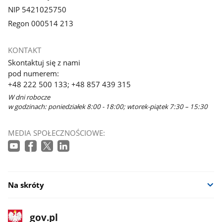
NIP 5421025750
Regon 000514 213
KONTAKT
Skontaktuj się z nami
pod numerem:
+48 222 500 133; +48 857 439 315
W dni robocze
w godzinach: poniedziałek 8:00 - 18:00; wtorek-piątek 7:30 – 15:30
MEDIA SPOŁECZNOŚCIOWE:
Na skróty
stopka
Strona
gov.pl