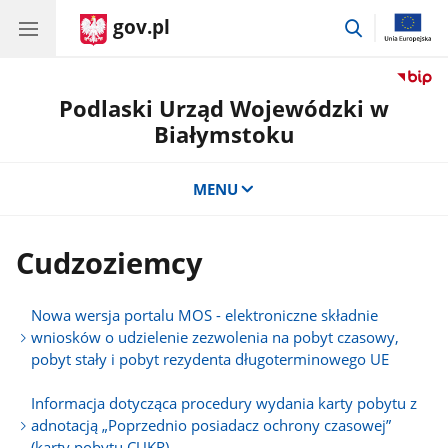
gov.pl
przejdź
do
wyszukiwar
Podlaski Urząd Wojewódzki w
Białymstoku
MENU
Cudzoziemcy
Nowa wersja portalu MOS - elektroniczne składnie
wniosków o udzielenie zezwolenia na pobyt czasowy,
pobyt stały i pobyt rezydenta długoterminowego UE
Informacja dotycząca procedury wydania karty pobytu z
adnotacją „Poprzednio posiadacz ochrony czasowej”
(karty pobytu CUKR)