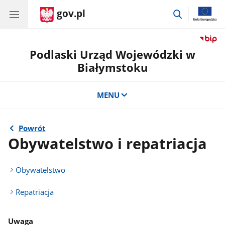
gov.pl
przejdź
do
wyszukiwar
Podlaski Urząd Wojewódzki w
Białymstoku
MENU
Powrót
Obywatelstwo i repatriacja
Obywatelstwo
Repatriacja
Uwaga