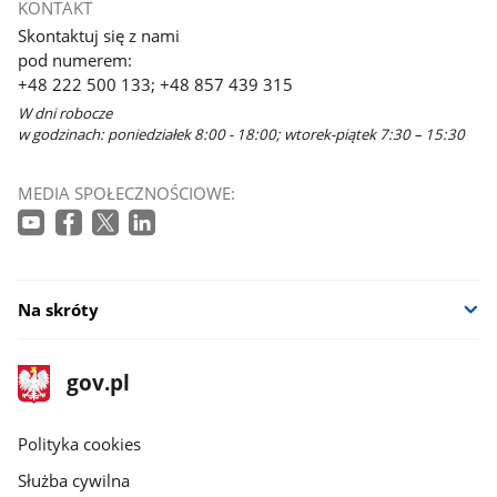
KONTAKT
Skontaktuj się z nami
pod numerem:
+48 222 500 133; +48 857 439 315
W dni robocze
w godzinach: poniedziałek 8:00 - 18:00; wtorek-piątek 7:30 – 15:30
MEDIA SPOŁECZNOŚCIOWE:
Na skróty
stopka
Strona
gov.pl
gov.pl
główna
gov.pl
Polityka cookies
Służba cywilna