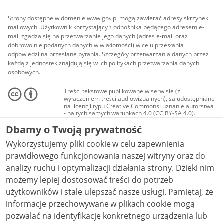
Strony dostępne w domenie www.gov.pl mogą zawierać adresy skrzynek
mailowych. Użytkownik korzystający z odnośnika będącego adresem e-
mail zgadza się na przetwarzanie jego danych (adres e-mail oraz
dobrowolnie podanych danych w wiadomości) w celu przesłania
odpowiedzi na przesłane pytania. Szczegóły przetwarzania danych przez
każdą z jednostek znajdują się w ich politykach przetwarzania danych
osobowych.
Treści tekstowe publikowane w serwisie (z
wyłączeniem treści audiowizualnych), są udostępniane
na licencji typu Creative Commons: uznanie autorstwa
- na tych samych warunkach 4.0 (CC BY-SA 4.0).
Materiały audiowizualne, w tym zdjęcia, materiały
Dbamy o Twoją prywatność
audio i wideo, są udostępniane na licencji typu
Creative Commons: uznanie autorstwa użycie
Wykorzystujemy pliki cookie w celu zapewnienia
niekomercyjne - bez utworów zależnych 4.0 (CC BY-
NC-ND 4.0), o ile nie jest to stwierdzone inaczej.
prawidłowego funkcjonowania naszej witryny oraz do
analizy ruchu i optymalizacji działania strony. Dzięki nim
możemy lepiej dostosować treści do potrzeb
użytkowników i stale ulepszać nasze usługi. Pamiętaj, że
informacje przechowywane w plikach cookie mogą
pozwalać na identyfikację konkretnego urządzenia lub