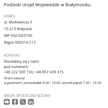
stopka
Podlaski Urząd Wojewódzki w Białymstoku
ADRES
ul. Mickiewicza 3
15-213 Białystok
NIP 5421025750
Regon 000514 213
KONTAKT
Skontaktuj się z nami
pod numerem:
+48 222 500 133; +48 857 439 315
W dni robocze
w godzinach: poniedziałek 8:00 - 18:00; wtorek-piątek 7:30 – 15:30
MEDIA SPOŁECZNOŚCIOWE: