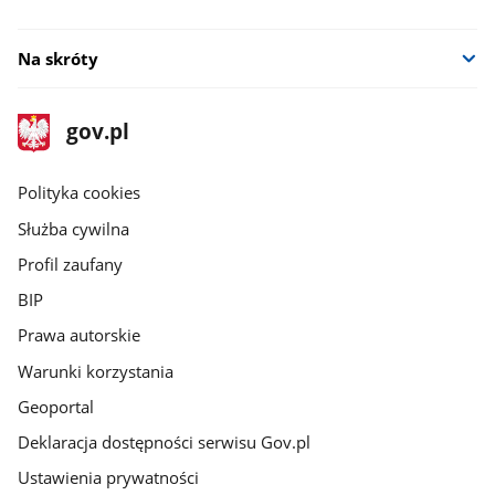
Na skróty
stopka
Strona
gov.pl
gov.pl
główna
gov.pl
Polityka cookies
Służba cywilna
Profil zaufany
BIP
Prawa autorskie
Warunki korzystania
Geoportal
Deklaracja dostępności serwisu Gov.pl
Ustawienia prywatności