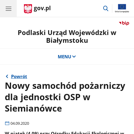
gov.pl
przejdź
do
wyszukiwar
Podlaski Urząd Wojewódzki w
Białymstoku
MENU
Powrót
Nowy samochód pożarniczy
dla jednostki OSP w
Siemianówce
04.09.2020
W piątek (4.09) przy Ośrodku Edukacji Ekologicznej w