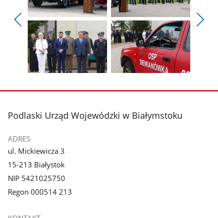
Pokaż
Pokaż
zdjęcie
zdjęcie
Pokaż
Poka
1
2
poprzednie
nest
z
z
zdjęcia
zdjęc
galerii.
galerii.
Pokaż
Pokaż
zdjęcie
zdjęcie
3
4
z
z
stopka
Podlaski Urząd Wojewódzki w Białymstoku
galerii.
galerii.
ADRES
ul. Mickiewicza 3
15-213 Białystok
NIP 5421025750
Regon 000514 213
KONTAKT