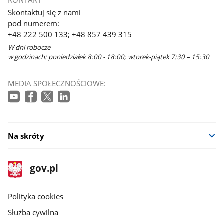
Skontaktuj się z nami
pod numerem:
+48 222 500 133; +48 857 439 315
W dni robocze
w godzinach: poniedziałek 8:00 - 18:00; wtorek-piątek 7:30 – 15:30
MEDIA SPOŁECZNOŚCIOWE:
Na skróty
stopka
Strona
gov.pl
gov.pl
główna
gov.pl
Polityka cookies
Służba cywilna