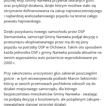
później Wójt Gminy Narewka przywitał zebranych gości
oraz przybliżył działania, dzięki którym możliwe stało się
otrzymanie dofinansowania na zakup najnowocześniejszego
i najbardziej wielozadaniowego pojazdu na terenie całego
powiatu hajnowskiego.
Dzięki pozyskaniu nowego samochodu przez OSP
Siemianówka, samorząd Gminy Narewka podjął decyzję o
przesunięciu eksploatowanego przez nią do tej pory
pojazdu na potrzeby OSP w Olchówce. Takim oto sposobem
każda jednostka OSP z gminy Narewka posiada aktualnie na
swoim wyposażeniu auto pożarnicze wyprodukowane po
2000 r.
Przy zakończeniu uroczystości głos zabierali poszczególni
goście - w tym wicewojewoda podlaski Marcin Sekściński -
którzy w swoich przemowach pochlebnie odnosili się do
działań miejscowego samorządu, dla którego
bezpieczeństwo mieszkańców Gminy Narewka - zważając
na podjętą decyzję o kosztownym, ale pożądanym zakupie -
niewątpliwie stanowi priorytet działań.