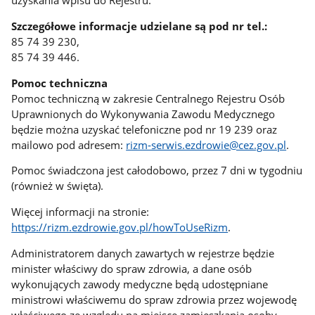
uzyskania wpisu do Rejestru.
Szczegółowe informacje udzielane są pod nr tel.:
85 74 39 230,
85 74 39 446.
Pomoc techniczna
Pomoc techniczną w zakresie Centralnego Rejestru Osób
Uprawnionych do Wykonywania Zawodu Medycznego
będzie można uzyskać telefoniczne pod nr 19 239 oraz
mailowo pod adresem:
rizm‑serwis.ezdrowie@cez.gov.pl
.
Pomoc świadczona jest całodobowo, przez 7 dni w tygodniu
(również w święta).
Więcej informacji na stronie:
https://rizm.ezdrowie.gov.pl/howToUseRizm
.
Administratorem danych zawartych w rejestrze będzie
minister właściwy do spraw zdrowia, a dane osób
wykonujących zawody medyczne będą udostępniane
ministrowi właściwemu do spraw zdrowia przez wojewodę
właściwego ze względu na miejsce zamieszkania osoby