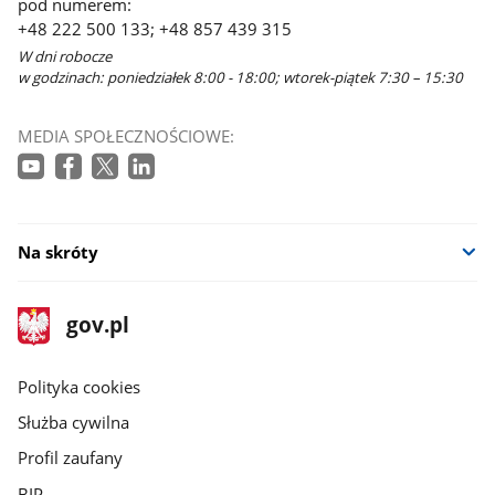
pod numerem:
+48 222 500 133; +48 857 439 315
W dni robocze
w godzinach: poniedziałek 8:00 - 18:00; wtorek-piątek 7:30 – 15:30
MEDIA SPOŁECZNOŚCIOWE:
Na skróty
stopka
Strona
gov.pl
gov.pl
główna
gov.pl
Polityka cookies
Służba cywilna
Profil zaufany
BIP