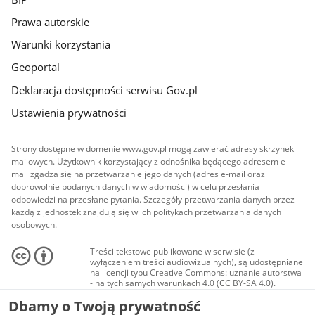
Prawa autorskie
Warunki korzystania
Geoportal
Deklaracja dostępności serwisu Gov.pl
Ustawienia prywatności
Strony dostępne w domenie www.gov.pl mogą zawierać adresy skrzynek
mailowych. Użytkownik korzystający z odnośnika będącego adresem e-
mail zgadza się na przetwarzanie jego danych (adres e-mail oraz
dobrowolnie podanych danych w wiadomości) w celu przesłania
odpowiedzi na przesłane pytania. Szczegóły przetwarzania danych przez
każdą z jednostek znajdują się w ich politykach przetwarzania danych
osobowych.
Treści tekstowe publikowane w serwisie (z
wyłączeniem treści audiowizualnych), są udostępniane
na licencji typu Creative Commons: uznanie autorstwa
- na tych samych warunkach 4.0 (CC BY-SA 4.0).
Materiały audiowizualne, w tym zdjęcia, materiały
Dbamy o Twoją prywatność
audio i wideo, są udostępniane na licencji typu
Creative Commons: uznanie autorstwa użycie