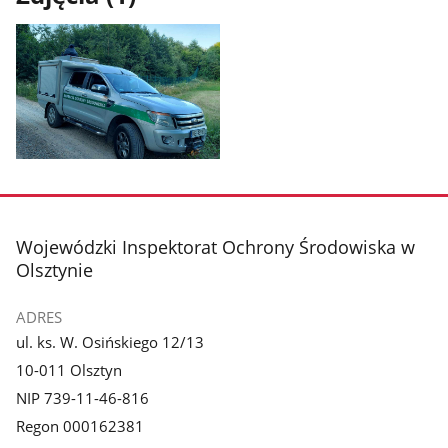
Pokaż
zdjęcie
1
z
stopka
Wojewódzki Inspektorat Ochrony Środowiska w
galerii.
Olsztynie
ADRES
ul. ks. W. Osińskiego 12/13
10-011 Olsztyn
NIP 739-11-46-816
Regon 000162381