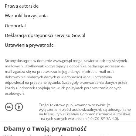
Prawa autorskie
Warunki korzystania
Geoportal
Deklaracja dostępności serwisu Gov.pl
Ustawienia prywatności
Strony dostępne w domenie www.gov.pl mogą zawierać adresy skrzynek
mailowych. Użytkownik korzystający z odnośnika będącego adresem e-
mail zgadza się na przetwarzanie jego danych (adres e-mail oraz
dobrowolnie podanych danych w wiadomości) w celu przesłania
odpowiedzi na przesłane pytania. Szczegóły przetwarzania danych przez
każdą z jednostek znajdują się w ich politykach przetwarzania danych
osobowych.
Treści tekstowe publikowane w serwisie (z
wyłączeniem treści audiowizualnych), są udostępniane
na licencji typu Creative Commons: uznanie autorstwa
- na tych samych warunkach 4.0 (CC BY-SA 4.0).
Materiały audiowizualne, w tym zdjęcia, materiały
Dbamy o Twoją prywatność
audio i wideo, są udostępniane na licencji typu
Creative Commons: uznanie autorstwa użycie