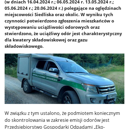
(w dniach 16.04.2024 r.; 06.05.2024 r. 13.05.2024 r.;
05.06.2024 r.; 20.06.2024 r.) polegające na oględzinach
miejscowości Siedliska oraz okolic. W wyniku tych
czynności potwierdzono zgłoszenia mieszkańców o
występowaniu uciążliwości odorowych oraz
stwierdzono, że uciążliwy odór jest charakterystyczny
dla kwatery składowiskowej oraz gazu
składowiskowego.
W związku z tym ustalono, że podmiotem koniecznym
do skontrolowania w zakresie emisji odorów jest
Przedsiębiorstwo Gospodarki Odpadami „Eko-