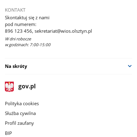
KONTAKT
Skontaktuj się z nami
pod numerem:
896 123 456, sekretariat@wios.olsztyn.pl
W dni robocze
w godzinach: 7:00-15:00
Na skróty
stopka
Strona
gov.pl
gov.pl
główna
gov.pl
Polityka cookies
Służba cywilna
Profil zaufany
BIP