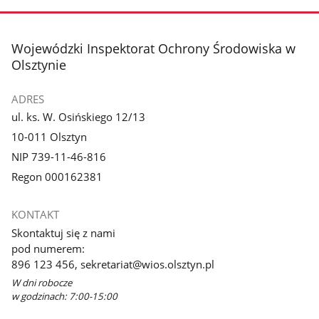
stopka
Wojewódzki Inspektorat Ochrony Środowiska w
Olsztynie
ADRES
ul. ks. W. Osińskiego 12/13
10-011 Olsztyn
NIP 739-11-46-816
Regon 000162381
KONTAKT
Skontaktuj się z nami
pod numerem:
896 123 456, sekretariat@wios.olsztyn.pl
W dni robocze
w godzinach: 7:00-15:00