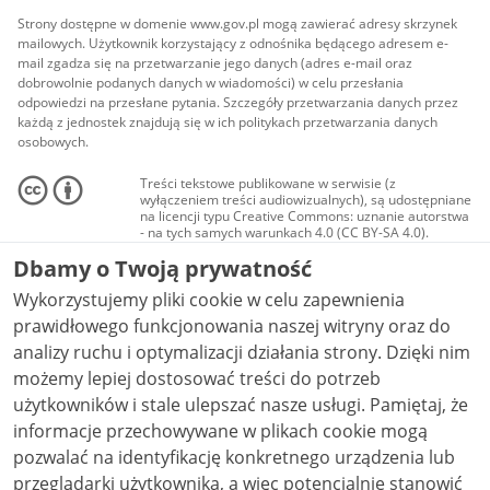
Strony dostępne w domenie www.gov.pl mogą zawierać adresy skrzynek
mailowych. Użytkownik korzystający z odnośnika będącego adresem e-
mail zgadza się na przetwarzanie jego danych (adres e-mail oraz
dobrowolnie podanych danych w wiadomości) w celu przesłania
odpowiedzi na przesłane pytania. Szczegóły przetwarzania danych przez
każdą z jednostek znajdują się w ich politykach przetwarzania danych
osobowych.
Treści tekstowe publikowane w serwisie (z
wyłączeniem treści audiowizualnych), są udostępniane
na licencji typu Creative Commons: uznanie autorstwa
- na tych samych warunkach 4.0 (CC BY-SA 4.0).
Materiały audiowizualne, w tym zdjęcia, materiały
Dbamy o Twoją prywatność
audio i wideo, są udostępniane na licencji typu
Creative Commons: uznanie autorstwa użycie
Wykorzystujemy pliki cookie w celu zapewnienia
niekomercyjne - bez utworów zależnych 4.0 (CC BY-
NC-ND 4.0), o ile nie jest to stwierdzone inaczej.
prawidłowego funkcjonowania naszej witryny oraz do
analizy ruchu i optymalizacji działania strony. Dzięki nim
możemy lepiej dostosować treści do potrzeb
użytkowników i stale ulepszać nasze usługi. Pamiętaj, że
informacje przechowywane w plikach cookie mogą
pozwalać na identyfikację konkretnego urządzenia lub
przeglądarki użytkownika, a więc potencjalnie stanowić