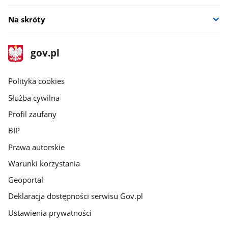
Na skróty
stopka
Strona
gov.pl
gov.pl
główna
gov.pl
Polityka cookies
Służba cywilna
Profil zaufany
BIP
Prawa autorskie
Warunki korzystania
Geoportal
Deklaracja dostępności serwisu Gov.pl
Ustawienia prywatności