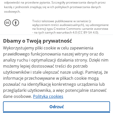
odpowiedzi na przesłane pytania. Szczegóły przetwarzania danych przez
każdą z jednostek znajdują się w ich politykach przetwarzania danych
osobowych.
Treści tekstowe publikowane w serwisie (z
wyłączeniem treści audiowizualnych), są udostępniane
na licencji typu Creative Commons: uznanie autorstwa
- na tych samych warunkach 4.0 (CC BY-SA 4.0).
Materiały audiowizualne, w tym zdjęcia, materiały
Dbamy o Twoją prywatność
audio i wideo, są udostępniane na licencji typu
Creative Commons: uznanie autorstwa użycie
Wykorzystujemy pliki cookie w celu zapewnienia
niekomercyjne - bez utworów zależnych 4.0 (CC BY-
NC-ND 4.0), o ile nie jest to stwierdzone inaczej.
prawidłowego funkcjonowania naszej witryny oraz do
analizy ruchu i optymalizacji działania strony. Dzięki nim
możemy lepiej dostosować treści do potrzeb
użytkowników i stale ulepszać nasze usługi. Pamiętaj, że
informacje przechowywane w plikach cookie mogą
pozwalać na identyfikację konkretnego urządzenia lub
przeglądarki użytkownika, a więc potencjalnie stanowić
dane osobowe.
Polityka cookies
Odrzuć