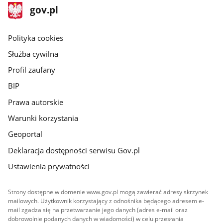
stopka
Strona
gov.pl
gov.pl
główna
gov.pl
Polityka cookies
Służba cywilna
Profil zaufany
BIP
Prawa autorskie
Warunki korzystania
Geoportal
Deklaracja dostępności serwisu Gov.pl
Ustawienia prywatności
Strony dostępne w domenie www.gov.pl mogą zawierać adresy skrzynek
mailowych. Użytkownik korzystający z odnośnika będącego adresem e-
mail zgadza się na przetwarzanie jego danych (adres e-mail oraz
dobrowolnie podanych danych w wiadomości) w celu przesłania