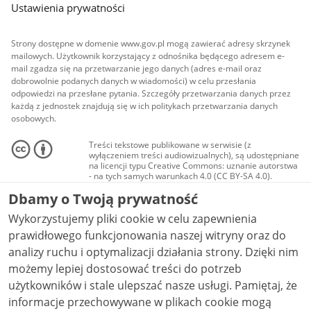
Ustawienia prywatności
Strony dostępne w domenie www.gov.pl mogą zawierać adresy skrzynek
mailowych. Użytkownik korzystający z odnośnika będącego adresem e-
mail zgadza się na przetwarzanie jego danych (adres e-mail oraz
dobrowolnie podanych danych w wiadomości) w celu przesłania
odpowiedzi na przesłane pytania. Szczegóły przetwarzania danych przez
każdą z jednostek znajdują się w ich politykach przetwarzania danych
osobowych.
Treści tekstowe publikowane w serwisie (z
wyłączeniem treści audiowizualnych), są udostępniane
na licencji typu Creative Commons: uznanie autorstwa
- na tych samych warunkach 4.0 (CC BY-SA 4.0).
Materiały audiowizualne, w tym zdjęcia, materiały
Dbamy o Twoją prywatność
audio i wideo, są udostępniane na licencji typu
Creative Commons: uznanie autorstwa użycie
Wykorzystujemy pliki cookie w celu zapewnienia
niekomercyjne - bez utworów zależnych 4.0 (CC BY-
NC-ND 4.0), o ile nie jest to stwierdzone inaczej.
prawidłowego funkcjonowania naszej witryny oraz do
analizy ruchu i optymalizacji działania strony. Dzięki nim
możemy lepiej dostosować treści do potrzeb
użytkowników i stale ulepszać nasze usługi. Pamiętaj, że
informacje przechowywane w plikach cookie mogą