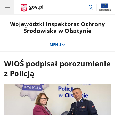
gov.pl
przejdź
do
wyszukiwar
Wojewódzki Inspektorat Ochrony
Środowiska w Olsztynie
MENU
WIOŚ podpisał porozumienie
z Policją