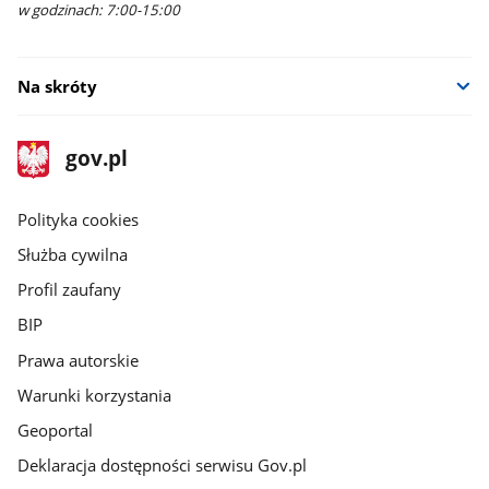
w godzinach: 7:00-15:00
Na skróty
stopka
Strona
gov.pl
gov.pl
główna
gov.pl
Polityka cookies
Służba cywilna
Profil zaufany
BIP
Prawa autorskie
Warunki korzystania
Geoportal
Deklaracja dostępności serwisu Gov.pl