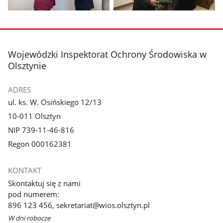
Pokaż
Pokaż
zdjęcie
zdjęcie
1
2
z
z
stopka
Wojewódzki Inspektorat Ochrony Środowiska w
galerii.
galerii.
Olsztynie
ADRES
ul. ks. W. Osińskiego 12/13
10-011 Olsztyn
NIP 739-11-46-816
Regon 000162381
KONTAKT
Skontaktuj się z nami
pod numerem:
896 123 456, sekretariat@wios.olsztyn.pl
W dni robocze