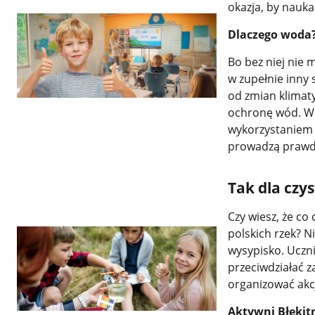
okazja, by nauka
Dlaczego woda
Bo bez niej nie
w zupełnie inny 
od zmian klimaty
ochronę wód. Wi
wykorzystaniem 
prowadzą prawdz
Tak dla czy
Czy wiesz, że co
polskich rzek? N
wysypisko. Uczn
przeciwdziałać z
organizować akcj
Aktywni Błękit