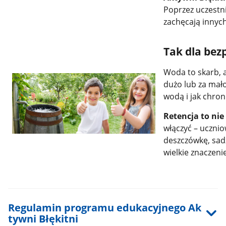
Poprzez uczestn
zachęcają innych
Tak dla bez
Woda to skarb, al
dużo lub za mał
wodą i jak chroni
Retencja to nie 
włączyć – ucznio
deszczówkę, sadz
wielkie znaczenie
Regulamin programu edukacyjnego Ak
tywni Błękitni