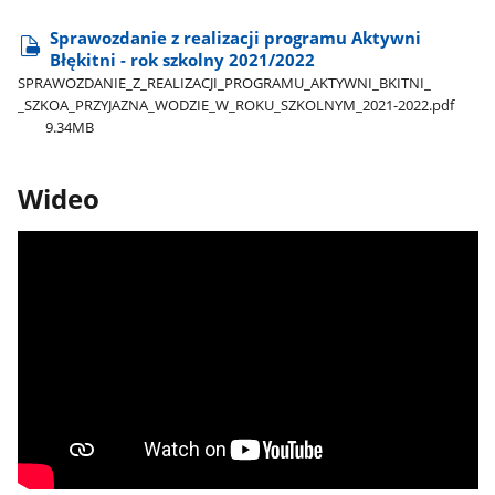
Sprawozdanie z realizacji programu Aktywni
Błękitni - rok szkolny 2021/2022
SPRAWOZDANIE​_Z​_REALIZACJI​_PROGRAMU​_AKTYWNI​_BKITNI​_​
_SZKOA​_PRZYJAZNA​_WODZIE​_W​_ROKU​_SZKOLNYM​_2021-2022.pdf
9.34MB
Wideo