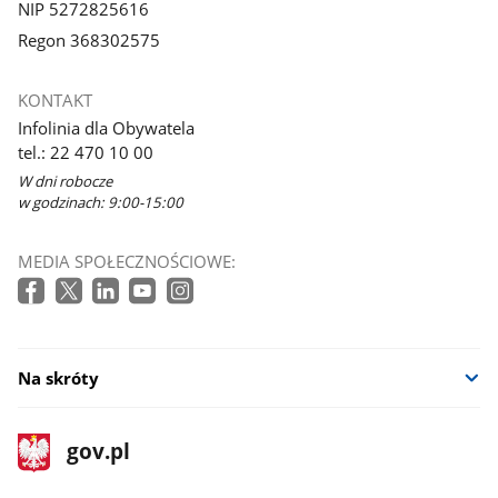
NIP 5272825616
Regon 368302575
KONTAKT
Infolinia dla Obywatela
tel.: 22 470 10 00
W dni robocze
w godzinach: 9:00-15:00
MEDIA SPOŁECZNOŚCIOWE:
Na skróty
stopka
Strona
gov.pl
gov.pl
główna