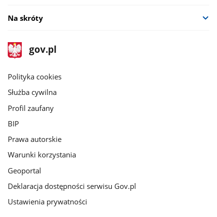
Na skróty
stopka
Strona
gov.pl
gov.pl
główna
gov.pl
Polityka cookies
Służba cywilna
Profil zaufany
BIP
Prawa autorskie
Warunki korzystania
Geoportal
Deklaracja dostępności serwisu Gov.pl
Ustawienia prywatności