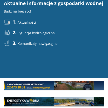
Aktualne informacje z gospodarki wodnej
E
Bądź na bieżąco!
Do
1.
Aktualności
2.
Sytuacja hydrologiczna
3.
Komunikaty nawigacyjne
Mini
baner
Całodowy
numer
MEW
kryzysowy
Energetyka