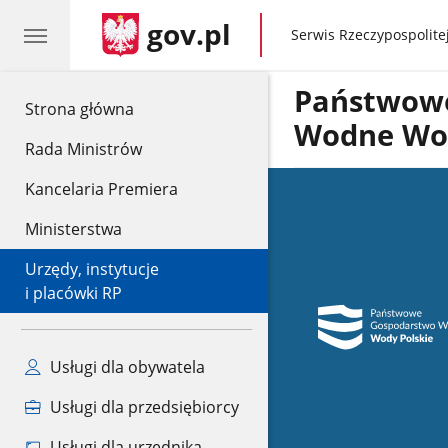
gov.pl
gov.pl
Serwis Rzeczypospolitej
Państwow
gov.pl
Strona główna
Wodne Wod
Rada Ministrów
Kancelaria Premiera
Ministerstwa
Urzędy, instytucje
i placówki RP
Usługi dla obywatela
Usługi dla przedsiębiorcy
Usługi dla urzędnika