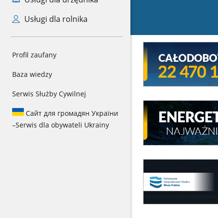
Usługi dla rolnika
Mini
Profil zaufany
baner
Całodowy
Baza wiedzy
numer
kryzysowy
Serwis Służby Cywilnej
MEW
Сайт для громадян України
Energetyka
–
Serwis dla obywateli Ukrainy
wodna
-
najważniejsze
informacje
Nowelizacja
UOZZW
Nowelizacja
UOZZW