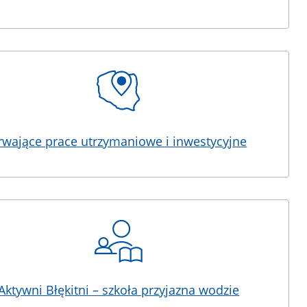
rwające prace utrzymaniowe i inwestycyjne
Aktywni Błękitni – szkoła przyjazna wodzie