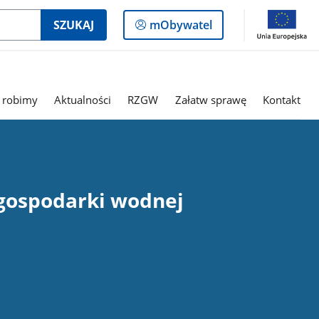
Logowanie
SZUKAJ
mObywatel
do
panelu
 robimy
Aktualności
RZGW
Załatw sprawę
Kontakt
 gospodarki wodnej
Ed