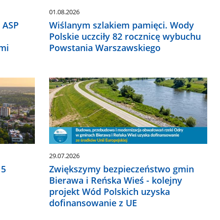
01.08.2026
h ASP
Wiślanym szlakiem pamięci. Wody
Polskie uczciły 82 rocznicę wybuchu
mi
Powstania Warszawskiego
29.07.2026
15
Zwiększymy bezpieczeństwo gmin
Bierawa i Reńska Wieś - kolejny
projekt Wód Polskich uzyska
dofinansowanie z UE