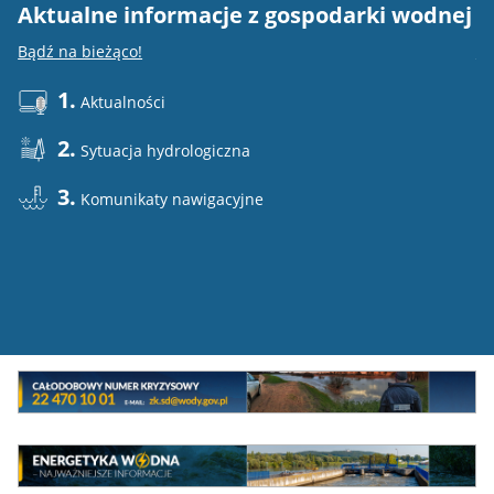
Aktualne informacje z gospodarki wodnej
E
Bądź na bieżąco!
Do
1.
Aktualności
2.
Sytuacja hydrologiczna
3.
Komunikaty nawigacyjne
Mini
baner
Całodowy
numer
MEW
kryzysowy
Energetyka