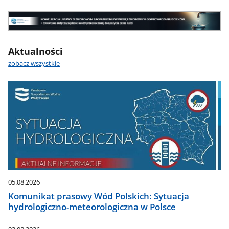
wodna
-
Nowelizacja
najważniejsze
UOZZW
informacje
Nowelizacja
Aktualności
UOZZW
zobacz wszystkie
05.08.2026
Komunikat prasowy Wód Polskich: Sytuacja
hydrologiczno-meteorologiczna w Polsce