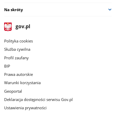
Na skróty
stopka
Strona
gov.pl
gov.pl
główna
gov.pl
Polityka cookies
Służba cywilna
Profil zaufany
BIP
Prawa autorskie
Warunki korzystania
Geoportal
Deklaracja dostępności serwisu Gov.pl
Ustawienia prywatności