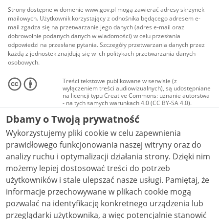
Strony dostępne w domenie www.gov.pl mogą zawierać adresy skrzynek
mailowych. Użytkownik korzystający z odnośnika będącego adresem e-
mail zgadza się na przetwarzanie jego danych (adres e-mail oraz
dobrowolnie podanych danych w wiadomości) w celu przesłania
odpowiedzi na przesłane pytania. Szczegóły przetwarzania danych przez
każdą z jednostek znajdują się w ich politykach przetwarzania danych
osobowych.
Treści tekstowe publikowane w serwisie (z
wyłączeniem treści audiowizualnych), są udostępniane
na licencji typu Creative Commons: uznanie autorstwa
- na tych samych warunkach 4.0 (CC BY-SA 4.0).
Materiały audiowizualne, w tym zdjęcia, materiały
Dbamy o Twoją prywatność
audio i wideo, są udostępniane na licencji typu
Creative Commons: uznanie autorstwa użycie
Wykorzystujemy pliki cookie w celu zapewnienia
niekomercyjne - bez utworów zależnych 4.0 (CC BY-
NC-ND 4.0), o ile nie jest to stwierdzone inaczej.
prawidłowego funkcjonowania naszej witryny oraz do
analizy ruchu i optymalizacji działania strony. Dzięki nim
możemy lepiej dostosować treści do potrzeb
użytkowników i stale ulepszać nasze usługi. Pamiętaj, że
informacje przechowywane w plikach cookie mogą
pozwalać na identyfikację konkretnego urządzenia lub
przeglądarki użytkownika, a więc potencjalnie stanowić