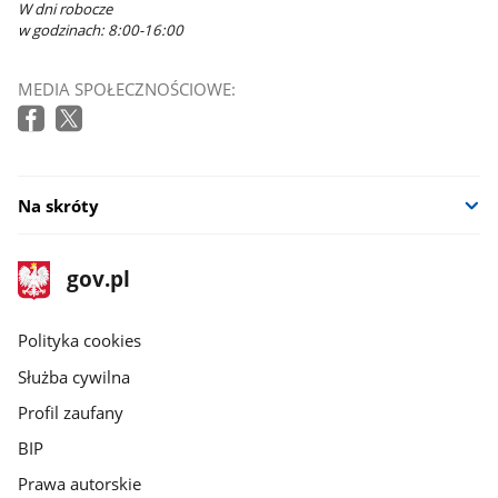
W dni robocze
w godzinach: 8:00-16:00
MEDIA SPOŁECZNOŚCIOWE:
Na skróty
stopka
Strona
gov.pl
gov.pl
główna
gov.pl
Polityka cookies
Służba cywilna
Profil zaufany
BIP
Prawa autorskie