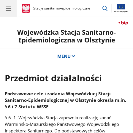
przejdź
gov.pl
Stacje sanitarno-epidemiologiczne
gov.pl
Stacje
do
sanitarno-
wyszukiwar
epidemiologiczne
Wojewódzka Stacja Sanitarno-
Epidemiologiczna w Olsztynie
MENU
Przedmiot działalności
Podstawowe cele i zadania Wojewódzkiej Stacji
Sanitarno-Epidemiologicznej w Olsztynie określa m.in.
§ 6 i 7 Statutu WSSE
§ 6. 1. Wojewódzka Stacja zapewnia realizację zadań
Warmińsko-Mazurskiego Państwowego Wojewódzkiego
Inspektora Sanitarnego. Do podstawowych celów