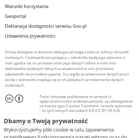
Warunki korzystania
Geoportal
Deklaracja dostępności serwisu Gov.pl
Ustawienia prywatności
Strony dostępne w domenie www.gov.pl mogą zawierać adresy skrzynek
mailowych. Użytkownik korzystający z odnośnika będącego adresem e-
mail zgadza się na przetwarzanie jego danych (adres e-mail oraz
dobrowolnie podanych danych w wiadomości) w celu przesłania
odpowiedzi na przesłane pytania. Szczegóły przetwarzania danych przez
każdą z jednostek znajdują się w ich politykach przetwarzania danych
osobowych.
Treści tekstowe publikowane w serwisie (z
wyłączeniem treści audiowizualnych), są udostępniane
na licencji typu Creative Commons: uznanie autorstwa
- na tych samych warunkach 4.0 (CC BY-SA 4.0).
Materiały audiowizualne, w tym zdjęcia, materiały
Dbamy o Twoją prywatność
audio i wideo, są udostępniane na licencji typu
Creative Commons: uznanie autorstwa użycie
Wykorzystujemy pliki cookie w celu zapewnienia
niekomercyjne - bez utworów zależnych 4.0 (CC BY-
NC-ND 4.0), o ile nie jest to stwierdzone inaczej.
prawidłowego funkcjonowania naszej witryny oraz do