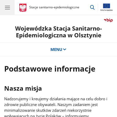
przejdź
gov.pl
Stacje sanitarno-epidemiologiczne
gov.pl
Stacje
do
sanitarno-
wyszukiwar
epidemiologiczne
Wojewódzka Stacja Sanitarno-
Epidemiologiczna w Olsztynie
MENU
Podstawowe informacje
Nasza misja
Nadzorujemy i kreujemy działania mające na celu dobro i
zdrowie publiczne obywateli. Naszym zadaniem jest
minimalizowanie skutków zdarzeń niekorzystnie
wpływających na życie Polaków – informujemy,