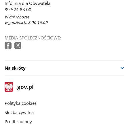
Infolinia dla Obywatela
89 524 83 00
W dni robocze
w godzinach: 8:00-16:00
MEDIA SPOŁECZNOŚCIOWE:
Na skróty
stopka
Strona
gov.pl
gov.pl
główna
gov.pl
Polityka cookies
Służba cywilna
Profil zaufany