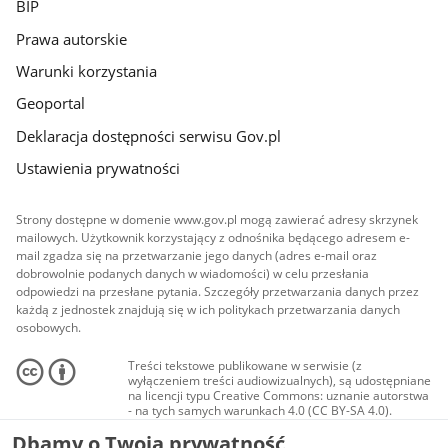
BIP
Prawa autorskie
Warunki korzystania
Geoportal
Deklaracja dostępności serwisu Gov.pl
Ustawienia prywatności
Strony dostępne w domenie www.gov.pl mogą zawierać adresy skrzynek
mailowych. Użytkownik korzystający z odnośnika będącego adresem e-
mail zgadza się na przetwarzanie jego danych (adres e-mail oraz
dobrowolnie podanych danych w wiadomości) w celu przesłania
odpowiedzi na przesłane pytania. Szczegóły przetwarzania danych przez
każdą z jednostek znajdują się w ich politykach przetwarzania danych
osobowych.
Treści tekstowe publikowane w serwisie (z
wyłączeniem treści audiowizualnych), są udostępniane
na licencji typu Creative Commons: uznanie autorstwa
- na tych samych warunkach 4.0 (CC BY-SA 4.0).
Materiały audiowizualne, w tym zdjęcia, materiały
Dbamy o Twoją prywatność
audio i wideo, są udostępniane na licencji typu