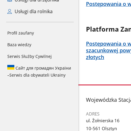
Postępowania o wa
Usługi dla rolnika
Platforma Za
Profil zaufany
Postępowania o w
Baza wiedzy
szacunkowej powy
złotych
Serwis Służby Cywilnej
Сайт для громадян України
–
Serwis dla obywateli Ukrainy
stopka
Wojewódzka Stacja
ADRES
ul. Żołnierska 16
10-561 Olsztyn