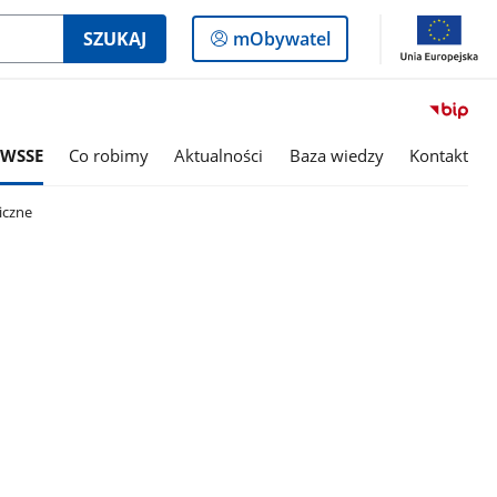
Logowanie
SZUKAJ
mObywatel
do
panelu
 WSSE
Co robimy
Aktualności
Baza wiedzy
Kontakt
iczne