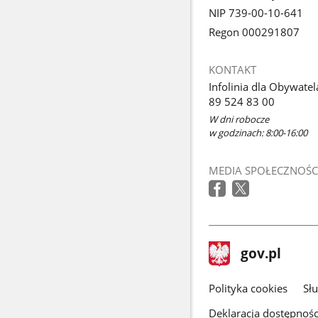
NIP 739-00-10-641
Regon 000291807
KONTAKT
Infolinia dla Obywatel
89 524 83 00
W dni robocze
w godzinach: 8:00-16:00
MEDIA SPOŁECZNOŚC
stopka
Strona
gov.pl
gov.pl
główna
gov.pl
Polityka cookies
Sł
Deklaracja dostępnośc