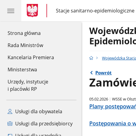
gov.pl
gov.pl
Stacje sanitarno-epidemiologiczne
gov.pl
Stacje
sanitarno-
epidemiologiczne
Wojewódzk
gov.pl
Strona główna
Epidemiolo
Rada Ministrów
Kancelaria Premiera
Wojewódzka Stacja
Ministerstwa
Powrót
Zamówie
Urzędy, instytucje
i placówki RP
05.02.2026
WSSE w Olszt
Plany postępowa
Usługi dla obywatela
Postępowania o w
Usługi dla przedsiębiorcy
Usługi dla urzędnika