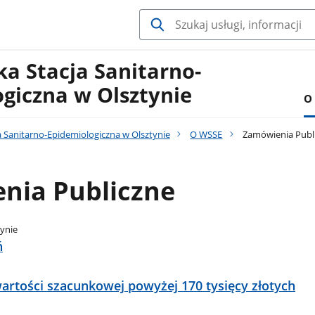
a Stacja Sanitarno-
giczna w Olsztynie
O
 Sanitarno-Epidemiologiczna w Olsztynie
O WSSE
Zamówienia Publ
nia Publiczne
ynie
ń
artości szacunkowej powyżej 170 tysięcy złotych