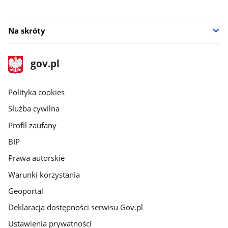
Na skróty
stopka
Strona
gov.pl
gov.pl
główna
gov.pl
Polityka cookies
Służba cywilna
Profil zaufany
BIP
Prawa autorskie
Warunki korzystania
Geoportal
Deklaracja dostępności serwisu Gov.pl
Ustawienia prywatności