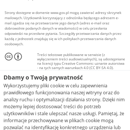
Strony dostępne w domenie www.gov.pl mogą zawierać adresy skrzynek
mailowych. Użytkownik korzystający z odnośnika będącego adresem e-
mail zgadza się na przetwarzanie jego danych (adres e-mail oraz
dobrowolnie podanych danych w wiadomości) w celu przesłania
odpowiedzi na przesłane pytania. Szczegóły przetwarzania danych przez
każdą z jednostek znajdują się w ich politykach przetwarzania danych
osobowych.
Treści tekstowe publikowane w serwisie (z
wyłączeniem treści audiowizualnych), są udostępniane
na licencji typu Creative Commons: uznanie autorstwa
- na tych samych warunkach 4.0 (CC BY-SA 4.0).
Materiały audiowizualne, w tym zdjęcia, materiały
Dbamy o Twoją prywatność
audio i wideo, są udostępniane na licencji typu
Creative Commons: uznanie autorstwa użycie
Wykorzystujemy pliki cookie w celu zapewnienia
niekomercyjne - bez utworów zależnych 4.0 (CC BY-
NC-ND 4.0), o ile nie jest to stwierdzone inaczej.
prawidłowego funkcjonowania naszej witryny oraz do
analizy ruchu i optymalizacji działania strony. Dzięki nim
możemy lepiej dostosować treści do potrzeb
użytkowników i stale ulepszać nasze usługi. Pamiętaj, że
informacje przechowywane w plikach cookie mogą
pozwalać na identyfikację konkretnego urządzenia lub