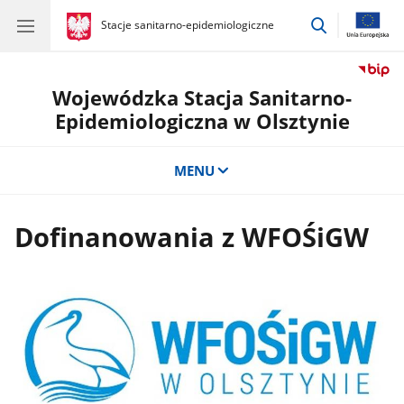
przejdź
gov.pl
Stacje sanitarno-epidemiologiczne
gov.pl
Stacje
do
sanitarno-
wyszukiwar
epidemiologiczne
Wojewódzka Stacja Sanitarno-
Epidemiologiczna w Olsztynie
MENU
Dofinanowania z WFOŚiGW