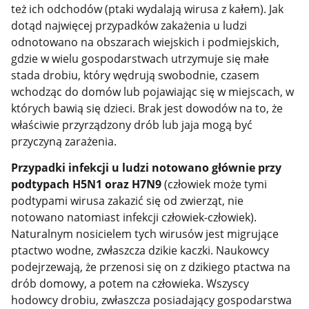
też ich odchodów (ptaki wydalają wirusa z kałem). Jak
dotąd najwięcej przypadków zakażenia u ludzi
odnotowano na obszarach wiejskich i podmiejskich,
gdzie w wielu gospodarstwach utrzymuje się małe
stada drobiu, który wędrują swobodnie, czasem
wchodząc do domów lub pojawiając się w miejscach, w
których bawią się dzieci. Brak jest dowodów na to, że
właściwie przyrządzony drób lub jaja mogą być
przyczyną zarażenia.
Przypadki infekcji u ludzi notowano głównie przy
podtypach H5N1 oraz H7N9
(człowiek może tymi
podtypami wirusa zakazić się od zwierząt, nie
notowano natomiast infekcji człowiek-człowiek).
Naturalnym nosicielem tych wirusów jest migrujące
ptactwo wodne, zwłaszcza dzikie kaczki. Naukowcy
podejrzewają, że przenosi się on z dzikiego ptactwa na
drób domowy, a potem na człowieka. Wszyscy
hodowcy drobiu, zwłaszcza posiadający gospodarstwa