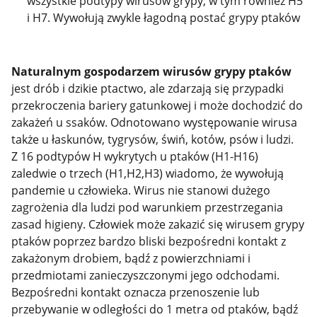
wszystkie podtypy wirusów grypy, w tym również H5
i H7. Wywołują zwykle łagodną postać grypy ptaków
Naturalnym gospodarzem wirusów grypy ptaków
jest drób i dzikie ptactwo, ale zdarzają się przypadki
przekroczenia bariery gatunkowej i może dochodzić do
zakażeń u ssaków. Odnotowano występowanie wirusa
także u łaskunów, tygrysów, świń, kotów, psów i ludzi.
Z 16 podtypów H wykrytych u ptaków (H1-H16)
zaledwie o trzech (H1,H2,H3) wiadomo, że wywołują
pandemie u człowieka. Wirus nie stanowi dużego
zagrożenia dla ludzi pod warunkiem przestrzegania
zasad higieny. Człowiek może zakazić się wirusem grypy
ptaków poprzez bardzo bliski bezpośredni kontakt z
zakażonym drobiem, bądź z powierzchniami i
przedmiotami zanieczyszczonymi jego odchodami.
Bezpośredni kontakt oznacza przenoszenie lub
przebywanie w odległości do 1 metra od ptaków, bądź