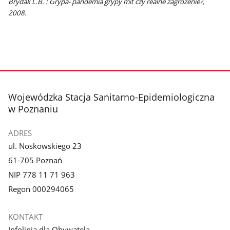
Brydak L.B. : Grypa- pandemia grypy mit czy realne zagrożenie?,
2008.
stopka
Wojewódzka Stacja Sanitarno-Epidemiologiczna
w Poznaniu
ADRES
ul. Noskowskiego 23
61-705 Poznań
NIP 778 11 71 963
Regon 000294065
KONTAKT
Infolinia dla Obywatela