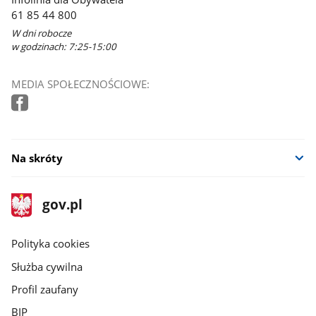
61 85 44 800
W dni robocze
w godzinach: 7:25-15:00
MEDIA SPOŁECZNOŚCIOWE:
Na skróty
stopka
Strona
gov.pl
gov.pl
główna
gov.pl
Polityka cookies
Służba cywilna
Profil zaufany
BIP