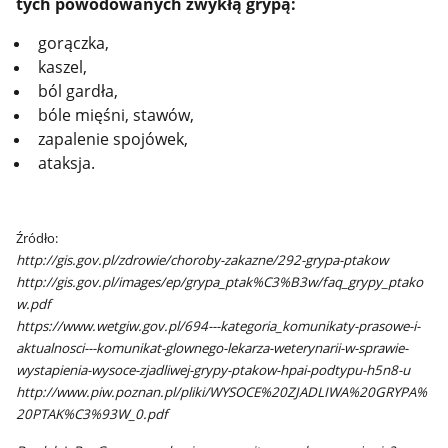
tych powodowanych zwykłą grypą:
gorączka,
kaszel,
ból gardła,
bóle mięśni, stawów,
zapalenie spojówek,
ataksja.
Źródło:
http://gis.gov.pl/zdrowie/choroby-zakazne/292-grypa-ptakow
http://gis.gov.pl/images/ep/grypa_ptak%C3%B3w/faq_grypy_ptako
w.pdf
https://www.wetgiw.gov.pl/694---kategoria_komunikaty-prasowe-i-
aktualnosci---komunikat-glownego-lekarza-weterynarii-w-sprawie-
wystapienia-wysoce-zjadliwej-grypy-ptakow-hpai-podtypu-h5n8-u
http://www.piw.poznan.pl/pliki/WYSOCE%20ZJADLIWA%20GRYPA%
20PTAK%C3%93W_0.pdf