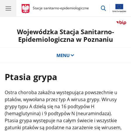
przejdź
gov.pl
Stacje sanitarno-epidemiologiczne
gov.pl
Stacje
do
sanitarno-
wyszukiwar
epidemiologiczne
Wojewódzka Stacja Sanitarno-
Epidemiologiczna w Poznaniu
MENU
Ptasia grypa
Ostra choroba zakaźna występująca powszechnie u
ptaków, wywołana przez typ A wirusa grypy. Wirusy
grypy typu A dzielą się na 16 podtypów H
(hemaglutynina) i 9 podtypów N (neuramindaza).
Ptasia grypa występuje na całym świecie i wszystkie
gatunki ptaków są podatne na zarażenie się wirusem,