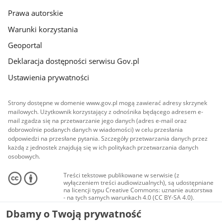
Prawa autorskie
Warunki korzystania
Geoportal
Deklaracja dostępności serwisu Gov.pl
Ustawienia prywatności
Strony dostępne w domenie www.gov.pl mogą zawierać adresy skrzynek
mailowych. Użytkownik korzystający z odnośnika będącego adresem e-
mail zgadza się na przetwarzanie jego danych (adres e-mail oraz
dobrowolnie podanych danych w wiadomości) w celu przesłania
odpowiedzi na przesłane pytania. Szczegóły przetwarzania danych przez
każdą z jednostek znajdują się w ich politykach przetwarzania danych
osobowych.
Treści tekstowe publikowane w serwisie (z
wyłączeniem treści audiowizualnych), są udostępniane
na licencji typu Creative Commons: uznanie autorstwa
- na tych samych warunkach 4.0 (CC BY-SA 4.0).
Materiały audiowizualne, w tym zdjęcia, materiały
Dbamy o Twoją prywatność
audio i wideo, są udostępniane na licencji typu
Creative Commons: uznanie autorstwa użycie