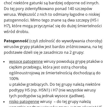
choć niektóre gatunki są bardziej odporne od innych.
Do tej pory zidentyfikowano ponad 140 szczepów
wirusa. Większość z nich to odmiany łagodne o niskiej
patogenności. Mimo tego znane są dwa szczepy (H5 i
H7), które mogą przyczyniać się do dużej śmiertelności
wśród drobiu.
Patogenność
(czyli zdolność do wywoływania choroby)
wirusów grypy ptaków jest bardzo zróżnicowana, na tej
podstawie dzieli się je zasadniczo na 2 grupy:
wysoce patogenne
wirusy powodują grypę ptaków o
ciężkim przebiegu, która jest ostrą chorobą
ogólnoustrojową ze śmiertelnością dochodzącą do
100%
u ptaków grzebiących. Do tej grupy należą niektóre
podtypy H5 (np. H5N1) i H7 (nie wszystkie wirusy
tych podtypów są jednak wysoce zjadliwe).
nisko patogenne
wirusy – do tej grupy należą