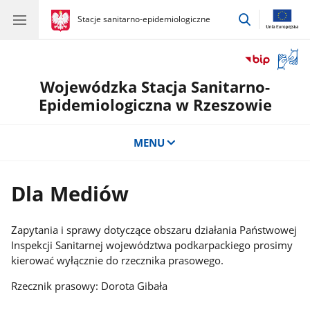
przejdź
gov.pl
Stacje sanitarno-epidemiologiczne
gov.pl
Stacje
do
sanitarno-
wyszukiwar
epidemiologiczne
Otwór
okno
Wojewódzka Stacja Sanitarno-
z
tłuma
Epidemiologiczna w Rzeszowie
języka
migow
MENU
Dla Mediów
Zapytania i sprawy dotyczące obszaru działania Państwowej
Inspekcji Sanitarnej województwa podkarpackiego prosimy
kierować wyłącznie do rzecznika prasowego.
Rzecznik prasowy: Dorota Gibała