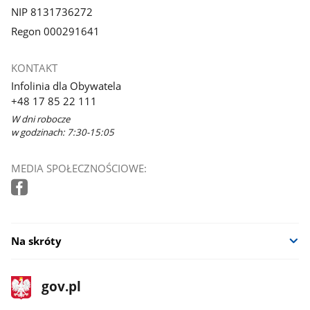
NIP 8131736272
Regon 000291641
KONTAKT
Infolinia dla Obywatela
+48 17 85 22 111
W dni robocze
w godzinach: 7:30-15:05
MEDIA SPOŁECZNOŚCIOWE:
Na skróty
stopka
Strona
gov.pl
gov.pl
główna