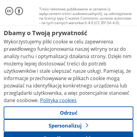
Treści tekstowe publikowane w serwisie (z
wyłączeniem treści audiowizualnych), są udostępniane
na licencji typu Creative Commons: uznanie autorstwa
- na tych samych warunkach 4.0 (CC BY-SA 4.0).
Materiały audiowizualne, w tym zdjęcia, materiały
Dbamy o Twoją prywatność
audio i wideo, są udostępniane na licencji typu
Creative Commons: uznanie autorstwa użycie
Wykorzystujemy pliki cookie w celu zapewnienia
niekomercyjne - bez utworów zależnych 4.0 (CC BY-
NC-ND 4.0), o ile nie jest to stwierdzone inaczej.
prawidłowego funkcjonowania naszej witryny oraz do
analizy ruchu i optymalizacji działania strony. Dzięki nim
możemy lepiej dostosować treści do potrzeb
użytkowników i stale ulepszać nasze usługi. Pamiętaj, że
informacje przechowywane w plikach cookie mogą
pozwalać na identyfikację konkretnego urządzenia lub
przeglądarki użytkownika, a więc potencjalnie stanowić
dane osobowe.
Polityka cookies
Odrzuć
Spersonalizuj