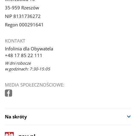
35-959 Rzeszów
NIP 8131736272
Regon 000291641
KONTAKT
Infolinia dla Obywatela
+48 17 85 22 111
W dni robocze
w godzinach: 7:30-15:05
MEDIA SPOŁECZNOŚCIOWE:
Na skróty
stopka
Strona