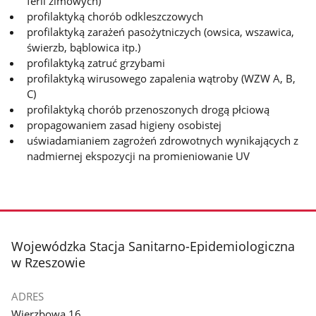
ferii zimowych)
profilaktyką chorób odkleszczowych
profilaktyką zarażeń pasożytniczych (owsica, wszawica,
świerzb, bąblowica itp.)
profilaktyką zatruć grzybami
profilaktyką wirusowego zapalenia wątroby (WZW A, B,
C)
profilaktyką chorób przenoszonych drogą płciową
propagowaniem zasad higieny osobistej
uświadamianiem zagrożeń zdrowotnych wynikających z
nadmiernej ekspozycji na promieniowanie UV
stopka
Wojewódzka Stacja Sanitarno-Epidemiologiczna
w Rzeszowie
ADRES
Wierzbowa 16