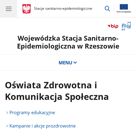
przejdź
gov.pl
Stacje sanitarno-epidemiologiczne
gov.pl
Stacje
do
sanitarno-
wyszukiwar
epidemiologiczne
Otwór
okno
Wojewódzka Stacja Sanitarno-
z
tłuma
Epidemiologiczna w Rzeszowie
języka
migow
MENU
Oświata Zdrowotna i
Komunikacja Społeczna
Programy edukacyjne
Kampanie i akcje prozdrowotne