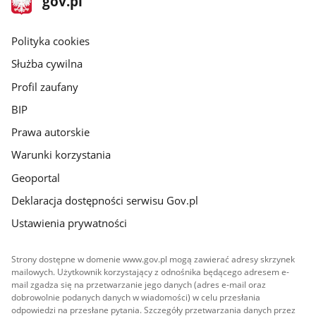
gov.pl
gov.pl
główna
gov.pl
Polityka cookies
Służba cywilna
Profil zaufany
BIP
Prawa autorskie
Warunki korzystania
Geoportal
Deklaracja dostępności serwisu Gov.pl
Ustawienia prywatności
Strony dostępne w domenie www.gov.pl mogą zawierać adresy skrzynek
mailowych. Użytkownik korzystający z odnośnika będącego adresem e-
mail zgadza się na przetwarzanie jego danych (adres e-mail oraz
dobrowolnie podanych danych w wiadomości) w celu przesłania
odpowiedzi na przesłane pytania. Szczegóły przetwarzania danych przez