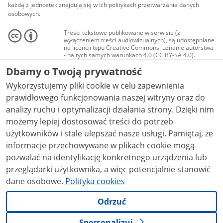
każdą z jednostek znajdują się w ich politykach przetwarzania danych
osobowych.
Treści tekstowe publikowane w serwisie (z
wyłączeniem treści audiowizualnych), są udostępniane
na licencji typu Creative Commons: uznanie autorstwa
- na tych samych warunkach 4.0 (CC BY-SA 4.0).
Materiały audiowizualne, w tym zdjęcia, materiały
Dbamy o Twoją prywatność
audio i wideo, są udostępniane na licencji typu
Creative Commons: uznanie autorstwa użycie
Wykorzystujemy pliki cookie w celu zapewnienia
niekomercyjne - bez utworów zależnych 4.0 (CC BY-
NC-ND 4.0), o ile nie jest to stwierdzone inaczej.
prawidłowego funkcjonowania naszej witryny oraz do
analizy ruchu i optymalizacji działania strony. Dzięki nim
możemy lepiej dostosować treści do potrzeb
użytkowników i stale ulepszać nasze usługi. Pamiętaj, że
informacje przechowywane w plikach cookie mogą
pozwalać na identyfikację konkretnego urządzenia lub
przeglądarki użytkownika, a więc potencjalnie stanowić
dane osobowe.
Polityka cookies
Odrzuć
Spersonalizuj