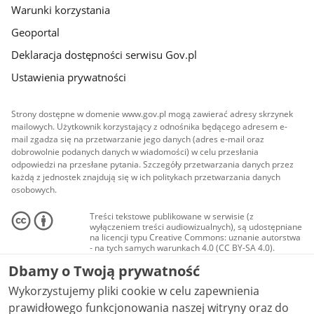
Warunki korzystania
Geoportal
Deklaracja dostępności serwisu Gov.pl
Ustawienia prywatności
Strony dostępne w domenie www.gov.pl mogą zawierać adresy skrzynek
mailowych. Użytkownik korzystający z odnośnika będącego adresem e-
mail zgadza się na przetwarzanie jego danych (adres e-mail oraz
dobrowolnie podanych danych w wiadomości) w celu przesłania
odpowiedzi na przesłane pytania. Szczegóły przetwarzania danych przez
każdą z jednostek znajdują się w ich politykach przetwarzania danych
osobowych.
Treści tekstowe publikowane w serwisie (z
wyłączeniem treści audiowizualnych), są udostępniane
na licencji typu Creative Commons: uznanie autorstwa
- na tych samych warunkach 4.0 (CC BY-SA 4.0).
Materiały audiowizualne, w tym zdjęcia, materiały
Dbamy o Twoją prywatność
audio i wideo, są udostępniane na licencji typu
Creative Commons: uznanie autorstwa użycie
Wykorzystujemy pliki cookie w celu zapewnienia
niekomercyjne - bez utworów zależnych 4.0 (CC BY-
NC-ND 4.0), o ile nie jest to stwierdzone inaczej.
prawidłowego funkcjonowania naszej witryny oraz do