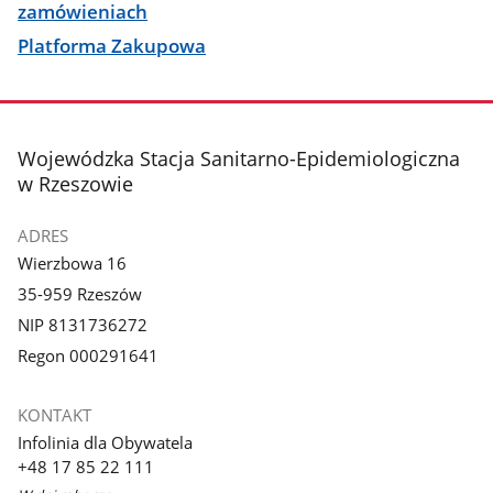
zamówieniach
Platforma Zakupowa
stopka
Wojewódzka Stacja Sanitarno-Epidemiologiczna
w Rzeszowie
ADRES
Wierzbowa 16
35-959 Rzeszów
NIP 8131736272
Regon 000291641
KONTAKT
Infolinia dla Obywatela
+48 17 85 22 111