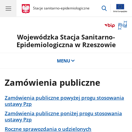
przejdź
gov.pl
Stacje sanitarno-epidemiologiczne
gov.pl
Stacje
do
sanitarno-
wyszukiwar
epidemiologiczne
Otwór
okno
Wojewódzka Stacja Sanitarno-
z
tłuma
Epidemiologiczna w Rzeszowie
języka
migow
MENU
Zamówienia publiczne
Zamówienia publiczne powyżej progu stosowania
ustawy Pzp
Zamówienia publiczne poniżej progu stosowania
ustawy Pzp
Roczne sprawozdania o udzielonych