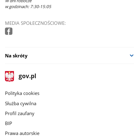
W dni robocze
w godzinach: 7:30-15:05
MEDIA SPOŁECZNOŚCIOWE:
Na skróty
stopka
Strona
gov.pl
gov.pl
główna
gov.pl
Polityka cookies
Służba cywilna
Profil zaufany
BIP
Prawa autorskie