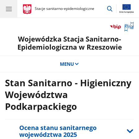
przejdź
gov.pl
Stacje sanitarno-epidemiologiczne
gov.pl
Stacje
do
sanitarno-
wyszukiwar
epidemiologiczne
Otwór
okno
Wojewódzka Stacja Sanitarno-
z
tłuma
Epidemiologiczna w Rzeszowie
języka
migow
MENU
Stan Sanitarno - Higieniczny
Województwa
Podkarpackiego
Ocena stanu sanitarnego
województwa 2025