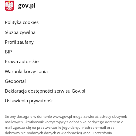
stopka
Strona
gov.pl
gov.pl
główna
gov.pl
Polityka cookies
Służba cywilna
Profil zaufany
BIP
Prawa autorskie
Warunki korzystania
Geoportal
Deklaracja dostępności serwisu Gov.pl
Ustawienia prywatności
Strony dostępne w domenie www.gov.pl mogą zawierać adresy skrzynek
mailowych. Użytkownik korzystający z odnośnika będącego adresem e-
mail zgadza się na przetwarzanie jego danych (adres e-mail oraz
dobrowolnie podanych danych w wiadomości) w celu przesłania