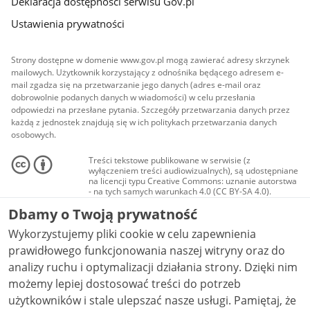
Deklaracja dostępności serwisu Gov.pl
Ustawienia prywatności
Strony dostępne w domenie www.gov.pl mogą zawierać adresy skrzynek
mailowych. Użytkownik korzystający z odnośnika będącego adresem e-
mail zgadza się na przetwarzanie jego danych (adres e-mail oraz
dobrowolnie podanych danych w wiadomości) w celu przesłania
odpowiedzi na przesłane pytania. Szczegóły przetwarzania danych przez
każdą z jednostek znajdują się w ich politykach przetwarzania danych
osobowych.
Treści tekstowe publikowane w serwisie (z
wyłączeniem treści audiowizualnych), są udostępniane
na licencji typu Creative Commons: uznanie autorstwa
- na tych samych warunkach 4.0 (CC BY-SA 4.0).
Materiały audiowizualne, w tym zdjęcia, materiały
Dbamy o Twoją prywatność
audio i wideo, są udostępniane na licencji typu
Creative Commons: uznanie autorstwa użycie
Wykorzystujemy pliki cookie w celu zapewnienia
niekomercyjne - bez utworów zależnych 4.0 (CC BY-
NC-ND 4.0), o ile nie jest to stwierdzone inaczej.
prawidłowego funkcjonowania naszej witryny oraz do
analizy ruchu i optymalizacji działania strony. Dzięki nim
możemy lepiej dostosować treści do potrzeb
użytkowników i stale ulepszać nasze usługi. Pamiętaj, że