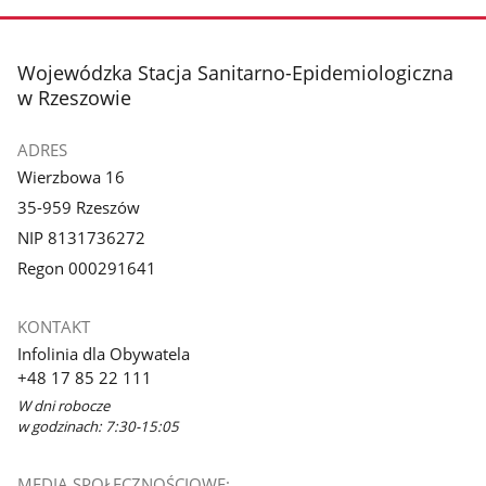
stopka
Wojewódzka Stacja Sanitarno-Epidemiologiczna
w Rzeszowie
ADRES
Wierzbowa 16
35-959 Rzeszów
NIP 8131736272
Regon 000291641
KONTAKT
Infolinia dla Obywatela
+48 17 85 22 111
W dni robocze
w godzinach: 7:30-15:05
MEDIA SPOŁECZNOŚCIOWE: