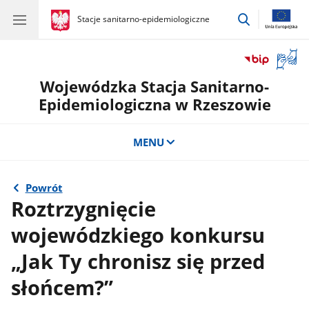
przejdź
gov.pl
Stacje sanitarno-epidemiologiczne
gov.pl
Stacje
do
sanitarno-
wyszukiwar
epidemiologiczne
Otwór
okno
Wojewódzka Stacja Sanitarno-
z
tłuma
Epidemiologiczna w Rzeszowie
języka
migow
MENU
Powrót
Roztrzygnięcie
wojewódzkiego konkursu
„Jak Ty chronisz się przed
słońcem?”