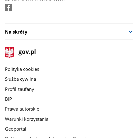
Na skróty
stopka
Strona
gov.pl
gov.pl
główna
gov.pl
Polityka cookies
Służba cywilna
Profil zaufany
BIP
Prawa autorskie
Warunki korzystania
Geoportal