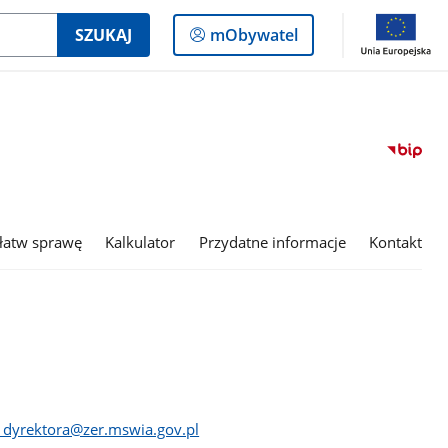
Logowanie
SZUKAJ
mObywatel
do
panelu
łatw sprawę
Kalkulator
Przydatne informacje
Kontakt
t_dyrektora@zer.mswia.gov.pl