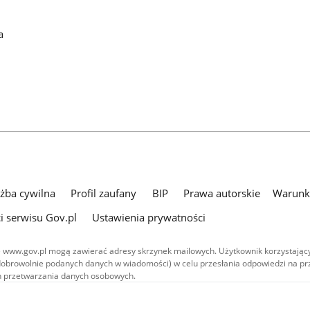
a
użba cywilna
Profil zaufany
BIP
Prawa autorskie
Warunki
i serwisu Gov.pl
Ustawienia prywatności
 www.gov.pl mogą zawierać adresy skrzynek mailowych. Użytkownik korzystający
dobrowolnie podanych danych w wiadomości) w celu przesłania odpowiedzi na prz
ach przetwarzania danych osobowych.
we publikowane w serwisie (z wyłączeniem treści audiowizualnych), są