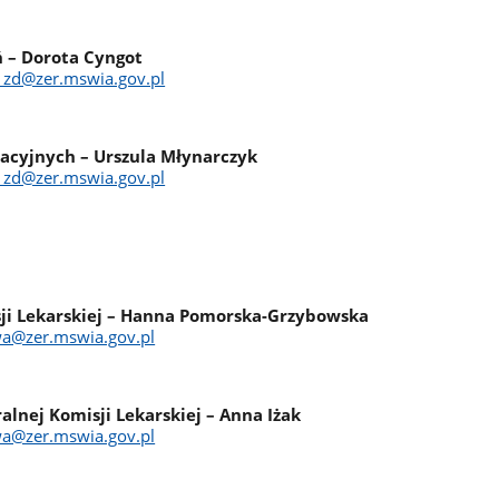
 –
Dorota Cyngot
t_zd@zer.mswia.gov.pl
racyjnych – Urszula Młynarczyk
t_zd@zer.mswia.gov.pl
ji Lekarskiej – Hanna Pomorska-Grzybowska
wa@zer.mswia.gov.pl
lnej Komisji Lekarskiej – Anna Iżak
wa@zer.mswia.gov.pl