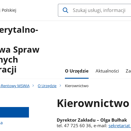
 Polskiej
erytalno-
twa Spraw
nych
racji
O Urzędzie
Aktualności
Za
o-Rentowy MSWiA
O Urzędzie
Kierownictwo
Kierownictwo
Dyrektor Zakładu – Olga Bułhak
na
tel. 47 725 60 36, e-mail:
sekretaria