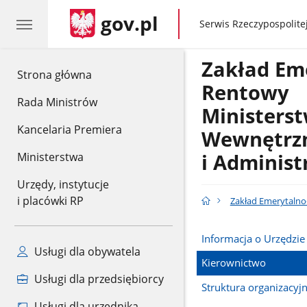
gov.pl
gov.pl
Serwis Rzeczypospolitej
Zakład Em
gov.pl
Strona główna
Rentowy
Rada Ministrów
Ministers
Kancelaria Premiera
Wewnętrz
i Administ
Ministerstwa
Urzędy, instytucje
i placówki RP
Zakład Emerytaln
Informacja o Urzędzie
Usługi dla obywatela
Kierownictwo
Usługi dla przedsiębiorcy
Struktura organizacyj
Usługi dla urzędnika