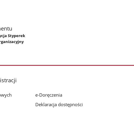
mentu
rycja Styperek
rganizacyjny
stracji
bowych
e-Doręczenia
Deklaracja dostępności