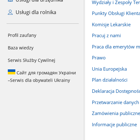
Wydziały i Zespoły T
Usługi dla rolnika
Punkty Obsługi Klient
Komisje Lekarskie
Profil zaufany
Pracuj z nami
Praca dla emerytów 
Baza wiedzy
Prawo
Serwis Służby Cywilnej
Unia Europejska
Сайт для громадян України
Plan działalności
–
Serwis dla obywateli Ukrainy
Deklaracja Dostępnoś
Przetwarzanie danyc
Zamówienia publiczn
Informacje publiczne