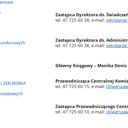
erenowe
a
Zastępca Dyrektora ds. Świadczeń
tel. 47 725 60 38, e-mail:
sekretaria
Zastępca Dyrektora ds. Administ
mundurowych
tel. 47 725 60 38, e-mail:
sekretaria
Główny Księgowy – Monika Denis
Przewodnicząca Centralnej Komis
ci ZER MSWiA
tel. 47 725 60 15, e-mail:
cklwarsza
h osobowych
e
Zastępca Przewodniczącego Centra
tel. 47 725 60 10, e-mail:
cklwarsza