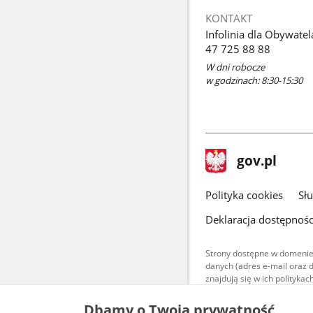
KONTAKT
Infolinia dla Obywatel
47 725 88 88
W dni robocze
w godzinach: 8:30-15:30
stopka
Strona
gov.pl
gov.pl
główna
gov.pl
Polityka cookies
Sł
Deklaracja dostępnośc
Strony dostępne w domenie
danych (adres e-mail oraz 
znajdują się w ich polityk
Treści teksto
Dbamy o Twoją prywatność