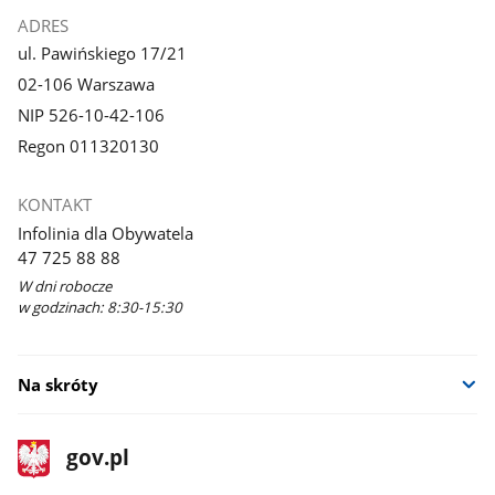
ADRES
ul. Pawińskiego 17/21
02-106 Warszawa
NIP 526-10-42-106
Regon 011320130
KONTAKT
Infolinia dla Obywatela
47 725 88 88
W dni robocze
w godzinach: 8:30-15:30
Na skróty
stopka
Strona
gov.pl
gov.pl
główna