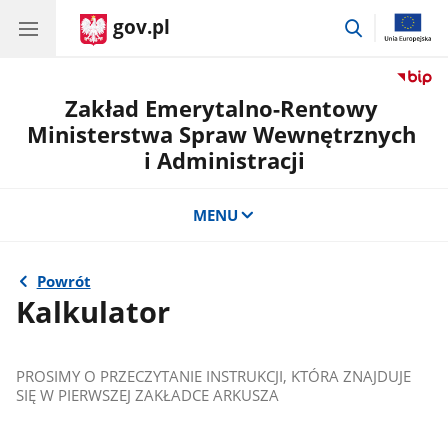
gov.pl
przejdź
do
wyszukiwar
Zakład Emerytalno-Rentowy
Ministerstwa Spraw Wewnętrznych
i Administracji
MENU
Powrót
Kalkulator
PROSIMY O PRZECZYTANIE INSTRUKCJI, KTÓRA ZNAJDUJE
SIĘ W PIERWSZEJ ZAKŁADCE ARKUSZA