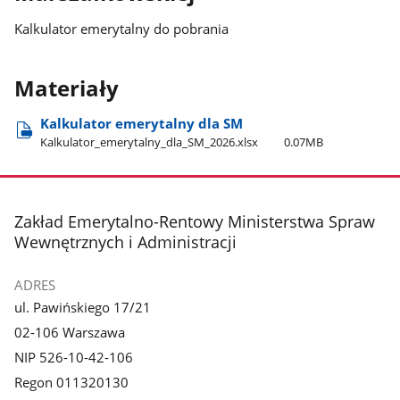
Kalkulator emerytalny do pobrania
Materiały
Kalkulator emerytalny dla SM
Kalkulator​_emerytalny​_dla​_SM​_2026.xlsx
0.07MB
stopka
Zakład Emerytalno-Rentowy Ministerstwa Spraw
Wewnętrznych i Administracji
ADRES
ul. Pawińskiego 17/21
02-106 Warszawa
NIP 526-10-42-106
Regon 011320130