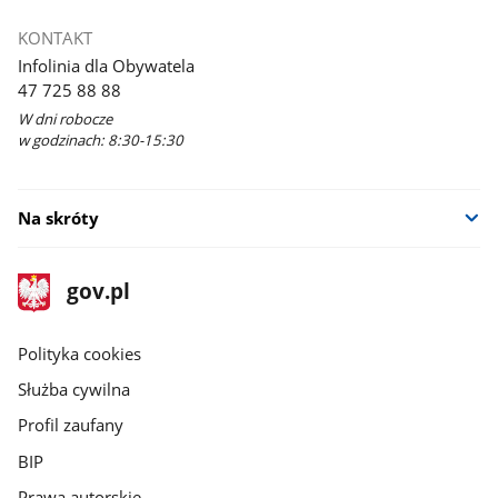
KONTAKT
Infolinia dla Obywatela
47 725 88 88
W dni robocze
w godzinach: 8:30-15:30
Na skróty
stopka
Strona
gov.pl
gov.pl
główna
gov.pl
Polityka cookies
Służba cywilna
Profil zaufany
BIP
Prawa autorskie