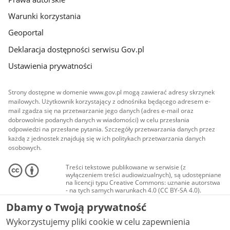
Warunki korzystania
Geoportal
Deklaracja dostępności serwisu Gov.pl
Ustawienia prywatności
Strony dostępne w domenie www.gov.pl mogą zawierać adresy skrzynek
mailowych. Użytkownik korzystający z odnośnika będącego adresem e-
mail zgadza się na przetwarzanie jego danych (adres e-mail oraz
dobrowolnie podanych danych w wiadomości) w celu przesłania
odpowiedzi na przesłane pytania. Szczegóły przetwarzania danych przez
każdą z jednostek znajdują się w ich politykach przetwarzania danych
osobowych.
Treści tekstowe publikowane w serwisie (z
wyłączeniem treści audiowizualnych), są udostępniane
na licencji typu Creative Commons: uznanie autorstwa
- na tych samych warunkach 4.0 (CC BY-SA 4.0).
Materiały audiowizualne, w tym zdjęcia, materiały
Dbamy o Twoją prywatność
audio i wideo, są udostępniane na licencji typu
Creative Commons: uznanie autorstwa użycie
Wykorzystujemy pliki cookie w celu zapewnienia
niekomercyjne - bez utworów zależnych 4.0 (CC BY-
NC-ND 4.0), o ile nie jest to stwierdzone inaczej.