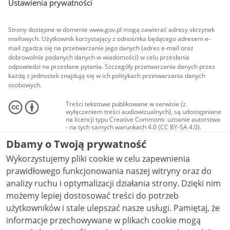
Ustawienia prywatności
Strony dostępne w domenie www.gov.pl mogą zawierać adresy skrzynek
mailowych. Użytkownik korzystający z odnośnika będącego adresem e-
mail zgadza się na przetwarzanie jego danych (adres e-mail oraz
dobrowolnie podanych danych w wiadomości) w celu przesłania
odpowiedzi na przesłane pytania. Szczegóły przetwarzania danych przez
każdą z jednostek znajdują się w ich politykach przetwarzania danych
osobowych.
Treści tekstowe publikowane w serwisie (z
wyłączeniem treści audiowizualnych), są udostępniane
na licencji typu Creative Commons: uznanie autorstwa
- na tych samych warunkach 4.0 (CC BY-SA 4.0).
Materiały audiowizualne, w tym zdjęcia, materiały
Dbamy o Twoją prywatność
audio i wideo, są udostępniane na licencji typu
Creative Commons: uznanie autorstwa użycie
Wykorzystujemy pliki cookie w celu zapewnienia
niekomercyjne - bez utworów zależnych 4.0 (CC BY-
NC-ND 4.0), o ile nie jest to stwierdzone inaczej.
prawidłowego funkcjonowania naszej witryny oraz do
analizy ruchu i optymalizacji działania strony. Dzięki nim
możemy lepiej dostosować treści do potrzeb
użytkowników i stale ulepszać nasze usługi. Pamiętaj, że
informacje przechowywane w plikach cookie mogą