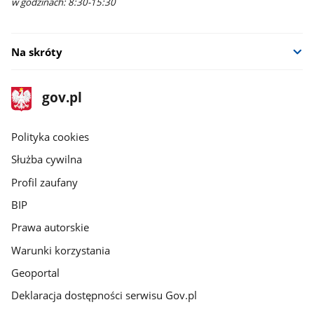
w godzinach: 8:30-15:30
Na skróty
stopka
Strona
gov.pl
gov.pl
główna
gov.pl
Polityka cookies
Służba cywilna
Profil zaufany
BIP
Prawa autorskie
Warunki korzystania
Geoportal
Deklaracja dostępności serwisu Gov.pl