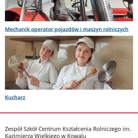
Mechanik operator pojazdów i maszyn rolniczych
Kucharz
stopka
Zespół Szkół Centrum Kształcenia Rolniczego im.
Kazimierza Wielkiego w Kowalu