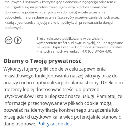
mailowych. Użytkownik korzystający z odnośnika będącego adresem e-
mail zgadza się na przetwarzanie jego danych (adres e-mail oraz
dobrowolnie podanych danych w wiadomości) w celu przesłania
odpowiedzi na przesłane pytania. Szczegóły przetwarzania danych przez
każdą z jednostek znajdują się w ich politykach przetwarzania danych
osobowych.
Treści tekstowe publikowane w serwisie (z
wyłączeniem treści audiowizualnych), są udostępniane
na licencji typu Creative Commons: uznanie autorstwa
- na tych samych warunkach 4.0 (CC BY-SA 4.0).
Materiały audiowizualne, w tym zdjęcia, materiały
Dbamy o Twoją prywatność
audio i wideo, są udostępniane na licencji typu
Creative Commons: uznanie autorstwa użycie
Wykorzystujemy pliki cookie w celu zapewnienia
niekomercyjne - bez utworów zależnych 4.0 (CC BY-
NC-ND 4.0), o ile nie jest to stwierdzone inaczej.
prawidłowego funkcjonowania naszej witryny oraz do
analizy ruchu i optymalizacji działania strony. Dzięki nim
możemy lepiej dostosować treści do potrzeb
użytkowników i stale ulepszać nasze usługi. Pamiętaj, że
informacje przechowywane w plikach cookie mogą
pozwalać na identyfikację konkretnego urządzenia lub
przeglądarki użytkownika, a więc potencjalnie stanowić
dane osobowe.
Polityka cookies