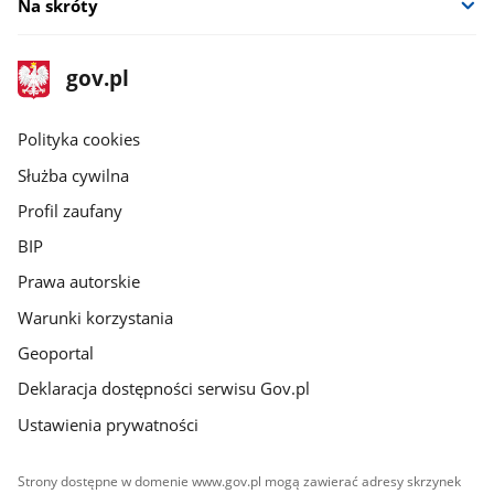
Na skróty
stopka
Strona
gov.pl
gov.pl
główna
gov.pl
Polityka cookies
Służba cywilna
Profil zaufany
BIP
Prawa autorskie
Warunki korzystania
Geoportal
Deklaracja dostępności serwisu Gov.pl
Ustawienia prywatności
Strony dostępne w domenie www.gov.pl mogą zawierać adresy skrzynek