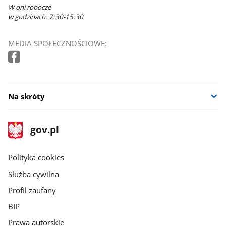
W dni robocze
w godzinach: 7:30-15:30
MEDIA SPOŁECZNOŚCIOWE:
Na skróty
stopka
Strona
gov.pl
gov.pl
główna
gov.pl
Polityka cookies
Służba cywilna
Profil zaufany
BIP
Prawa autorskie