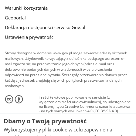
Warunki korzystania
Geoportal
Deklaracja dostępności serwisu Gov.pl
Ustawienia prywatności
Strony dostępne w domenie www.gov.pl mogą zawierać adresy skrzynek
mailowych. Użytkownik korzystający z odnośnika będącego adresem e-
mail zgadza się na przetwarzanie jego danych (adres e-mail oraz
dobrowolnie podanych danych w wiadomości) w celu przesłania
odpowiedzi na przesłane pytania. Szczegóły przetwarzania danych przez
każdą z jednostek znajdują się w ich politykach przetwarzania danych
osobowych.
Treści tekstowe publikowane w serwisie (z
wyłączeniem treści audiowizualnych), są udostępniane
na licencji typu Creative Commons: uznanie autorstwa
- na tych samych warunkach 4.0 (CC BY-SA 4.0).
Materiały audiowizualne, w tym zdjęcia, materiały
Dbamy o Twoją prywatność
audio i wideo, są udostępniane na licencji typu
Creative Commons: uznanie autorstwa użycie
Wykorzystujemy pliki cookie w celu zapewnienia
niekomercyjne - bez utworów zależnych 4.0 (CC BY-
NC-ND 4.0), o ile nie jest to stwierdzone inaczej.