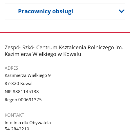
Pracownicy obsługi
stopka
Zespół Szkół Centrum Kształcenia Rolniczego im.
Kazimierza Wielkiego w Kowalu
ADRES
Kazimierza Wielkiego 9
87-820 Kowal
NIP 8881145138
Regon 000691375
KONTAKT
Infolinia dla Obywatela
54 2842219