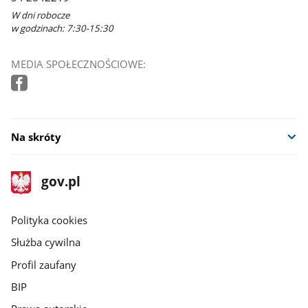
W dni robocze
w godzinach: 7:30-15:30
MEDIA SPOŁECZNOŚCIOWE:
Na skróty
stopka
Strona
gov.pl
gov.pl
główna
gov.pl
Polityka cookies
Służba cywilna
Profil zaufany
BIP