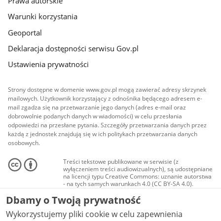
Prawa autorskie
Warunki korzystania
Geoportal
Deklaracja dostępności serwisu Gov.pl
Ustawienia prywatności
Strony dostępne w domenie www.gov.pl mogą zawierać adresy skrzynek
mailowych. Użytkownik korzystający z odnośnika będącego adresem e-
mail zgadza się na przetwarzanie jego danych (adres e-mail oraz
dobrowolnie podanych danych w wiadomości) w celu przesłania
odpowiedzi na przesłane pytania. Szczegóły przetwarzania danych przez
każdą z jednostek znajdują się w ich politykach przetwarzania danych
osobowych.
Treści tekstowe publikowane w serwisie (z
wyłączeniem treści audiowizualnych), są udostępniane
na licencji typu Creative Commons: uznanie autorstwa
- na tych samych warunkach 4.0 (CC BY-SA 4.0).
Materiały audiowizualne, w tym zdjęcia, materiały
Dbamy o Twoją prywatność
audio i wideo, są udostępniane na licencji typu
Creative Commons: uznanie autorstwa użycie
Wykorzystujemy pliki cookie w celu zapewnienia
niekomercyjne - bez utworów zależnych 4.0 (CC BY-
NC-ND 4.0), o ile nie jest to stwierdzone inaczej.