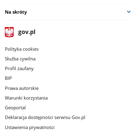
Na skróty
stopka
Strona
gov.pl
gov.pl
główna
gov.pl
Polityka cookies
Służba cywilna
Profil zaufany
BIP
Prawa autorskie
Warunki korzystania
Geoportal
Deklaracja dostępności serwisu Gov.pl
Ustawienia prywatności