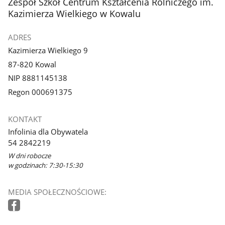
stopka
Zespół Szkół Centrum Kształcenia Rolniczego im.
Kazimierza Wielkiego w Kowalu
ADRES
Kazimierza Wielkiego 9
87-820 Kowal
NIP 8881145138
Regon 000691375
KONTAKT
Infolinia dla Obywatela
54 2842219
W dni robocze
w godzinach: 7:30-15:30
MEDIA SPOŁECZNOŚCIOWE: