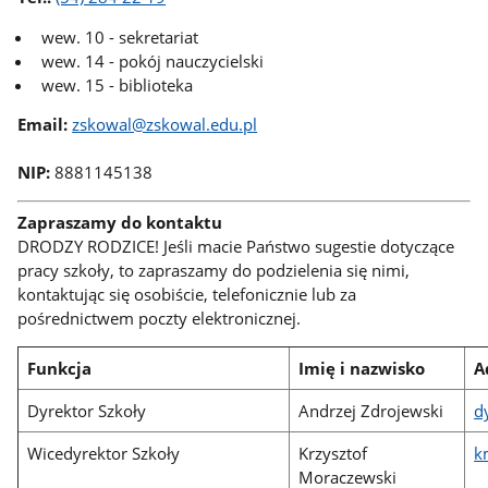
wew. 10 - sekretariat
wew. 14 - pokój nauczycielski
wew. 15 - biblioteka
Email:
zskowal@zskowal.edu.pl
NIP:
8881145138
Zapraszamy do kontaktu
DRODZY RODZICE! Jeśli macie Państwo sugestie dotyczące
pracy szkoły, to zapraszamy do podzielenia się nimi,
kontaktując się osobiście, telefonicznie lub za
pośrednictwem poczty elektronicznej.
Funkcja
Imię i nazwisko
A
Dyrektor Szkoły
Andrzej Zdrojewski
d
Wicedyrektor Szkoły
Krzysztof
k
Moraczewski