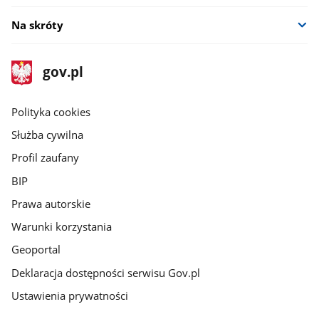
Na skróty
stopka
Strona
gov.pl
gov.pl
główna
gov.pl
Polityka cookies
Służba cywilna
Profil zaufany
BIP
Prawa autorskie
Warunki korzystania
Geoportal
Deklaracja dostępności serwisu Gov.pl
Ustawienia prywatności