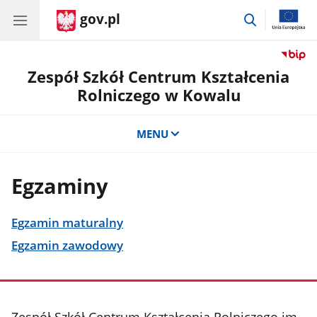
gov.pl
przejdź
do
wyszukiwar
Zespół Szkół Centrum Kształcenia
Rolniczego w Kowalu
MENU
Egzaminy
Egzamin maturalny
Egzamin zawodowy
stopka
Zespół Szkół Centrum Kształcenia Rolniczego im.