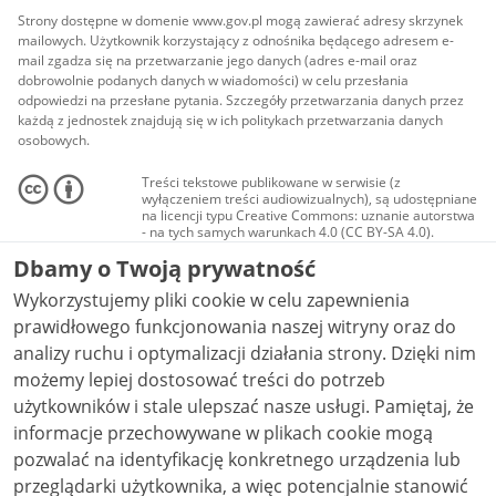
Strony dostępne w domenie www.gov.pl mogą zawierać adresy skrzynek
mailowych. Użytkownik korzystający z odnośnika będącego adresem e-
mail zgadza się na przetwarzanie jego danych (adres e-mail oraz
dobrowolnie podanych danych w wiadomości) w celu przesłania
odpowiedzi na przesłane pytania. Szczegóły przetwarzania danych przez
każdą z jednostek znajdują się w ich politykach przetwarzania danych
osobowych.
Treści tekstowe publikowane w serwisie (z
wyłączeniem treści audiowizualnych), są udostępniane
na licencji typu Creative Commons: uznanie autorstwa
- na tych samych warunkach 4.0 (CC BY-SA 4.0).
Materiały audiowizualne, w tym zdjęcia, materiały
Dbamy o Twoją prywatność
audio i wideo, są udostępniane na licencji typu
Creative Commons: uznanie autorstwa użycie
Wykorzystujemy pliki cookie w celu zapewnienia
niekomercyjne - bez utworów zależnych 4.0 (CC BY-
NC-ND 4.0), o ile nie jest to stwierdzone inaczej.
prawidłowego funkcjonowania naszej witryny oraz do
analizy ruchu i optymalizacji działania strony. Dzięki nim
możemy lepiej dostosować treści do potrzeb
użytkowników i stale ulepszać nasze usługi. Pamiętaj, że
informacje przechowywane w plikach cookie mogą
pozwalać na identyfikację konkretnego urządzenia lub
przeglądarki użytkownika, a więc potencjalnie stanowić