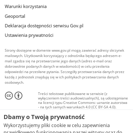
Warunki korzystania
Geoportal
Deklaracja dostępności serwisu Gov.pl
Ustawienia prywatności
Strony dostępne w domenie www.gov.pl mogą zawierać adresy skrzynek
mailowych. Użytkownik korzystający z odnośnika będącego adresem e-
mail zgadza się na przetwarzanie jego danych (adres e-mail oraz
dobrowolnie podanych danych w wiadomości) w celu przesłania
odpowiedzi na przesłane pytania. Szczegóły przetwarzania danych przez
każdą z jednostek znajdują się w ich politykach przetwarzania danych
osobowych.
Treści tekstowe publikowane w serwisie (z
wyłączeniem treści audiowizualnych), są udostępniane
na licencji typu Creative Commons: uznanie autorstwa
- na tych samych warunkach 4.0 (CC BY-SA 4.0).
Materiały audiowizualne, w tym zdjęcia, materiały
Dbamy o Twoją prywatność
audio i wideo, są udostępniane na licencji typu
Creative Commons: uznanie autorstwa użycie
Wykorzystujemy pliki cookie w celu zapewnienia
niekomercyjne - bez utworów zależnych 4.0 (CC BY-
NC-ND 4.0), o ile nie jest to stwierdzone inaczej.
prawidłowego funkcjonowania naszej witryny oraz do