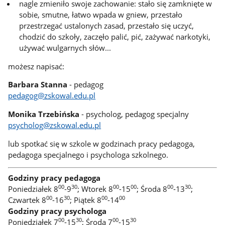
nagle zmieniło swoje zachowanie: stało się zamknięte w
sobie, smutne, łatwo wpada w gniew, przestało
przestrzegać ustalonych zasad, przestało się uczyć,
chodzić do szkoły, zaczęło palić, pić, zażywać narkotyki,
używać wulgarnych słów...
możesz napisać:
Barbara Stanna
- pedagog
pedagog@zskowal.edu.pl
Monika Trzebińska
- psycholog, pedagog specjalny
psycholog@zskowal.edu.pl
lub spotkać się w szkole w godzinach pracy pedagoga,
pedagoga specjalnego i psychologa szkolnego.
Godziny pracy pedagoga
00
30
00
00
00
30
Poniedziałek 8
-9
; Wtorek 8
-15
; Środa 8
-13
;
00
30
00
00
Czwartek 8
-16
; Piątek 8
-14
Godziny pracy psychologa
00
30
00
30
Poniedziałek 7
-15
; Środa 7
-15