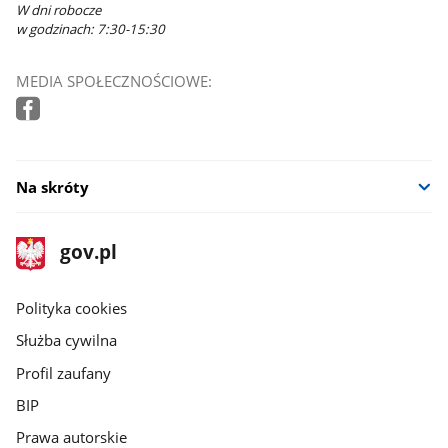
W dni robocze
w godzinach: 7:30-15:30
MEDIA SPOŁECZNOŚCIOWE:
Na skróty
stopka
Strona
gov.pl
gov.pl
główna
gov.pl
Polityka cookies
Służba cywilna
Profil zaufany
BIP
Prawa autorskie