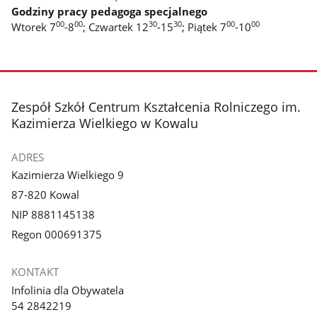
Godziny pracy pedagoga specjalnego
00
00
30
30
00
00
Wtorek 7
-8
; Czwartek 12
-15
; Piątek 7
-10
stopka
Zespół Szkół Centrum Kształcenia Rolniczego im.
Kazimierza Wielkiego w Kowalu
ADRES
Kazimierza Wielkiego 9
87-820 Kowal
NIP 8881145138
Regon 000691375
KONTAKT
Infolinia dla Obywatela
54 2842219