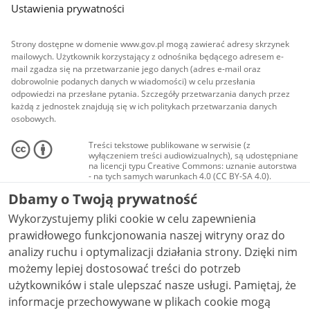
Ustawienia prywatności
Strony dostępne w domenie www.gov.pl mogą zawierać adresy skrzynek
mailowych. Użytkownik korzystający z odnośnika będącego adresem e-
mail zgadza się na przetwarzanie jego danych (adres e-mail oraz
dobrowolnie podanych danych w wiadomości) w celu przesłania
odpowiedzi na przesłane pytania. Szczegóły przetwarzania danych przez
każdą z jednostek znajdują się w ich politykach przetwarzania danych
osobowych.
Treści tekstowe publikowane w serwisie (z
wyłączeniem treści audiowizualnych), są udostępniane
na licencji typu Creative Commons: uznanie autorstwa
- na tych samych warunkach 4.0 (CC BY-SA 4.0).
Materiały audiowizualne, w tym zdjęcia, materiały
Dbamy o Twoją prywatność
audio i wideo, są udostępniane na licencji typu
Creative Commons: uznanie autorstwa użycie
Wykorzystujemy pliki cookie w celu zapewnienia
niekomercyjne - bez utworów zależnych 4.0 (CC BY-
NC-ND 4.0), o ile nie jest to stwierdzone inaczej.
prawidłowego funkcjonowania naszej witryny oraz do
analizy ruchu i optymalizacji działania strony. Dzięki nim
możemy lepiej dostosować treści do potrzeb
użytkowników i stale ulepszać nasze usługi. Pamiętaj, że
informacje przechowywane w plikach cookie mogą