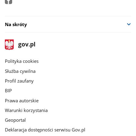
Na skróty
stopka
Strona
gov.pl
gov.pl
główna
gov.pl
Polityka cookies
Służba cywilna
Profil zaufany
BIP
Prawa autorskie
Warunki korzystania
Geoportal
Deklaracja dostępności serwisu Gov.pl