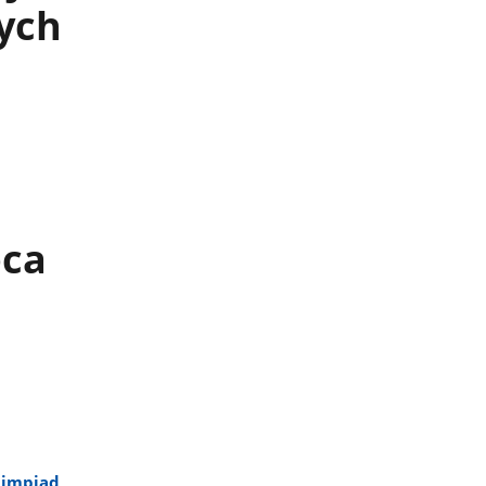
ych
pca
limpiad