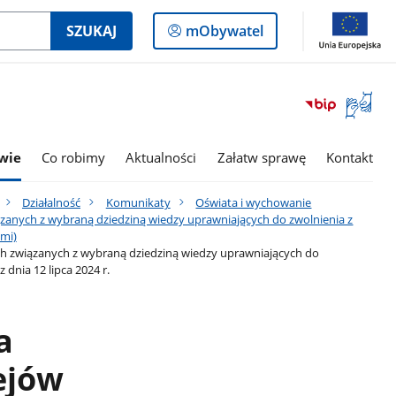
Logowanie
SZUKAJ
mObywatel
do
panelu
Otwórz
okno
z
tłumac
wie
Co robimy
Aktualności
Załatw sprawę
Kontakt
języka
migowe
Działalność
Komunikaty
Oświata i wychowanie
ązanych z wybraną dziedziną wiedzy uprawniających do zwolnienia z
mi)
ch związanych z wybraną dziedziną wiedzy uprawniających do
dnia 12 lipca 2024 r.
a
ejów