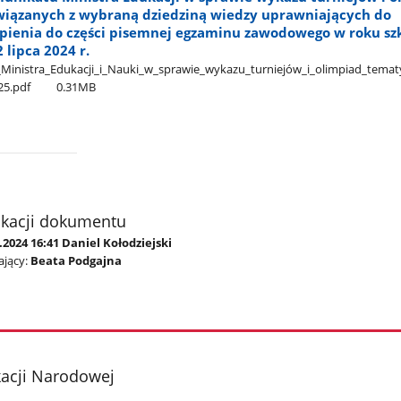
iązanych z wybraną dziedziną wiedzy uprawniających do
ąpienia do części pisemnej egzaminu zawodowego w roku s
2 lipca 2024 r.
Ministra​_Edukacji​_i​_Nauki​_w​_sprawie​_wykazu​_turniejów​_i​_olimpiad​_temat
25.pdf
0.31MB
ikacji dokumentu
.2024 16:41 Daniel Kołodziejski
jący:
Beata Podgajna
kacji Narodowej