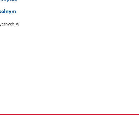
zkolnym
ycznych​_w​