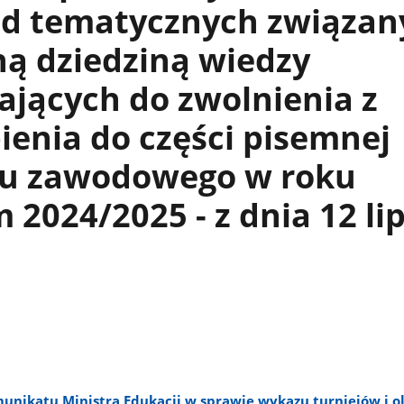
iad tematycznych związan
ą dziedziną wiedzy
jących do zwolnienia z
ienia do części pisemnej
u zawodowego w roku
 2024/2025 - z dnia 12 li
munikatu Ministra Edukacji w sprawie wykazu turniejów i o