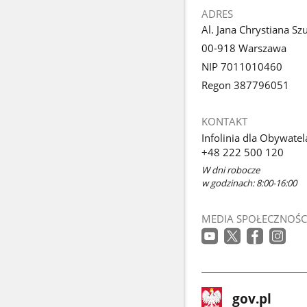
ADRES
Al. Jana Chrystiana Sz
00-918 Warszawa
NIP 7011010460
Regon 387796051
KONTAKT
Infolinia dla Obywatel
+48 222 500 120
W dni robocze
w godzinach: 8:00-16:00
MEDIA SPOŁECZNOŚC
stopka
Strona
gov.pl
gov.pl