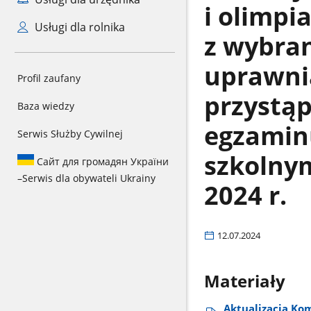
i olimp
Usługi dla rolnika
z wybran
uprawnia
Profil zaufany
przystąp
Baza wiedzy
egzamin
Serwis Służby Cywilnej
szkolnym
Сайт для громадян України
–
Serwis dla obywateli Ukrainy
2024 r.
12.07.2024
Materiały
Aktualizacja Ko