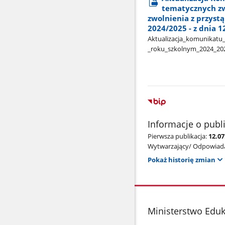
tematycznych zw
zwolnienia z przyst
2024/2025 - z dnia 1
Aktualizacja​_komunikatu​_
_roku​_szkolnym​_2024​_20
Informacje o publ
Pierwsza publikacja:
12.07
Wytwarzający/ Odpowiada
Pokaż historię zmian
stopka
Ministerstwo Edu