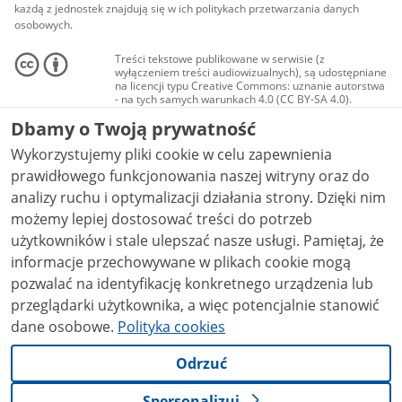
każdą z jednostek znajdują się w ich politykach przetwarzania danych
osobowych.
Treści tekstowe publikowane w serwisie (z
wyłączeniem treści audiowizualnych), są udostępniane
na licencji typu Creative Commons: uznanie autorstwa
- na tych samych warunkach 4.0 (CC BY-SA 4.0).
Materiały audiowizualne, w tym zdjęcia, materiały
Dbamy o Twoją prywatność
audio i wideo, są udostępniane na licencji typu
Creative Commons: uznanie autorstwa użycie
Wykorzystujemy pliki cookie w celu zapewnienia
niekomercyjne - bez utworów zależnych 4.0 (CC BY-
NC-ND 4.0), o ile nie jest to stwierdzone inaczej.
prawidłowego funkcjonowania naszej witryny oraz do
analizy ruchu i optymalizacji działania strony. Dzięki nim
możemy lepiej dostosować treści do potrzeb
użytkowników i stale ulepszać nasze usługi. Pamiętaj, że
informacje przechowywane w plikach cookie mogą
pozwalać na identyfikację konkretnego urządzenia lub
przeglądarki użytkownika, a więc potencjalnie stanowić
dane osobowe.
Polityka cookies
Odrzuć
Spersonalizuj