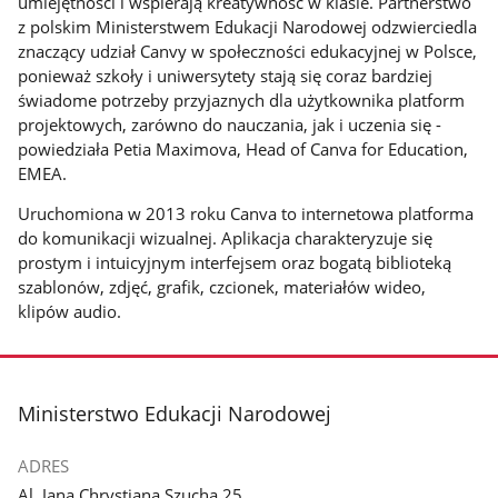
umiejętności i wspierają kreatywność w klasie. Partnerstwo
z polskim Ministerstwem Edukacji Narodowej odzwierciedla
znaczący udział Canvy w społeczności edukacyjnej w Polsce,
ponieważ szkoły i uniwersytety stają się coraz bardziej
świadome potrzeby przyjaznych dla użytkownika platform
projektowych, zarówno do nauczania, jak i uczenia się -
powiedziała Petia Maximova, Head of Canva for Education,
EMEA.
Uruchomiona w 2013 roku Canva to internetowa platforma
do komunikacji wizualnej. Aplikacja charakteryzuje się
prostym i intuicyjnym interfejsem oraz bogatą biblioteką
szablonów, zdjęć, grafik, czcionek, materiałów wideo,
klipów audio.
stopka
Ministerstwo Edukacji Narodowej
ADRES
Al. Jana Chrystiana Szucha 25