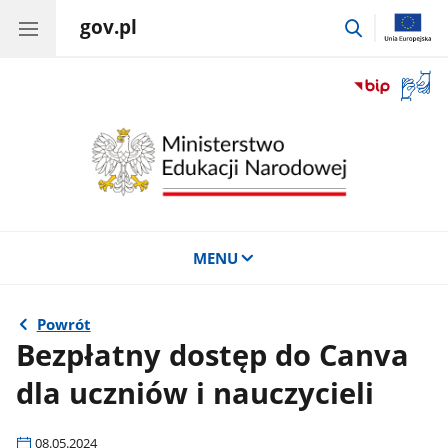
gov.pl
przejdź
do
wyszukiwar
Otwór
okno
z
tłuma
języka
migow
MENU
Powrót
Bezpłatny dostęp do Canva
dla uczniów i nauczycieli
08.05.2024