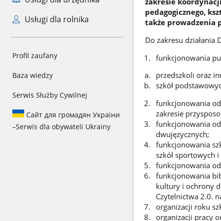
zakresie koordynacj
pedagogicznego, kszt
Usługi dla rolnika
także prowadzenia 
Do zakresu działania 
Profil zaufany
funkcjonowania pub
przedszkoli oraz 
Baza wiedzy
szkół podstawowych
Serwis Służby Cywilnej
funkcjonowania odd
zakresie przysposo
Сайт для громадян України
funkcjonowania od
–
Serwis dla obywateli Ukrainy
dwujęzycznych;
funkcjonowania szk
szkół sportowych i
funkcjonowania o
funkcjonowania bi
kultury i ochrony
Czytelnictwa 2.0. 
organizacji roku sz
organizacji pracy 