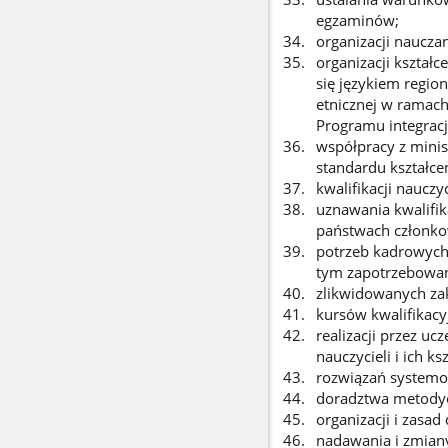
egzaminów;
organizacji nauczan
organizacji kształ
się językiem regio
etnicznej w ramach
Programu integracj
współpracy z minis
standardu kształc
kwalifikacji nauczyc
uznawania kwalifi
państwach członkow
potrzeb kadrowych 
tym zapotrzebowani
zlikwidowanych zak
kursów kwalifikacyj
realizacji przez u
nauczycieli i ich ks
rozwiązań systemow
doradztwa metodycz
organizacji i zasad
nadawania i zmian