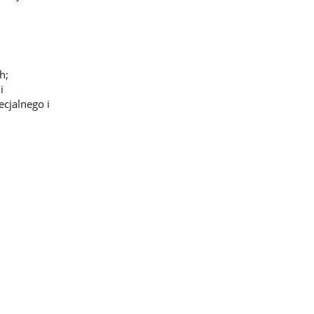
h;
i
cjalnego i