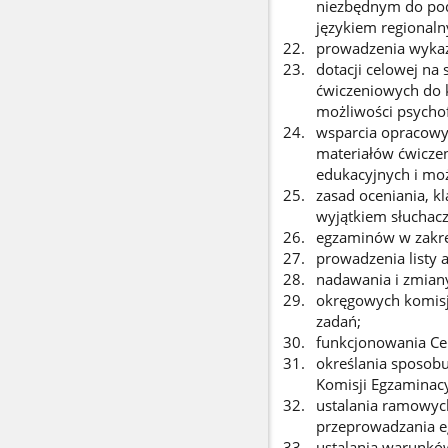
niezbędnym do podt
językiem regional
prowadzenia wyka
dotacji celowej na
ćwiczeniowych do 
możliwości psycho
wsparcia opracowy
materiałów ćwicze
edukacyjnych i mo
zasad oceniania, k
wyjątkiem słuchaczy
egzaminów w zakres
prowadzenia listy
nadawania i zmiany
okręgowych komisji
zadań;
funkcjonowania Cen
określania sposobu
Komisji Egzaminacy
ustalania ramowyc
przeprowadzania e
ustalania warunkó