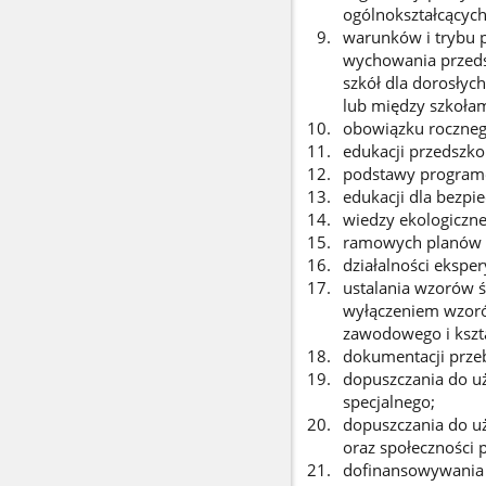
ogólnokształcących
warunków i trybu p
wychowania przedsz
szkół dla dorosłyc
lub między szkoła
obowiązku roczneg
edukacji przedszkol
podstawy programo
edukacji dla bezpi
wiedzy ekologicznej
ramowych planów n
działalności ekspe
ustalania wzorów ś
wyłączeniem wzoró
zawodowego i kszta
dokumentacji prze
dopuszczania do uż
specjalnego;
dopuszczania do uż
oraz społeczności 
dofinansowywania 