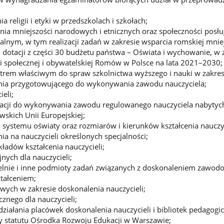
ia religii i etyki w przedszkolach i szkołach;
cenia mniejszości narodowych i etnicznych oraz społeczności posł
nalnym, w tym realizacji zadań w zakresie wsparcia romskiej mnie
 dotacji z części 30 budżetu państwa – Oświata i wychowanie, w 
i społecznej i obywatelskiej Romów w Polsce na lata 2021–2030;
trem właściwym do spraw szkolnictwa wyższego i nauki w zakres
enia przygotowującego do wykonywania zawodu nauczyciela;
ieli;
kacji do wykonywania zawodu regulowanego nauczyciela nabytyc
skich Unii Europejskiej;
systemu oświaty oraz rozmiarów i kierunków kształcenia nauczyc
a na nauczycieli określonych specjalności;
ładów kształcenia nauczycieli;
nych dla nauczycieli;
czelnie i inne podmioty zadań związanych z doskonaleniem zawo
ztałceniem;
ych w zakresie doskonalenia nauczycieli;
nego dla nauczycieli;
 działania placówek doskonalenia nauczycieli i bibliotek pedagogi
y statutu Ośrodka Rozwoju Edukacji w Warszawie;