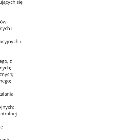
jących się
łów
nych i
acyjnych i
ego, z
lnych;
znych;
lnego;
talania
yjnych;
ntralnej
ie
zaniu