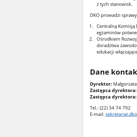
z tych stanowisk.
DKO prowadzi sprawy 
Centralną Komisją
egzaminów potwierd
Ośrodkiem Rozwoju
doradztwa zawodow
edukacji włączające
Dane konta
Dyrektor:
Małgorzata
Zastępca dyrektora:
Zastępca dyrektora:
Tel.: (22) 34 74 792
E-mail:
sekretariat.d