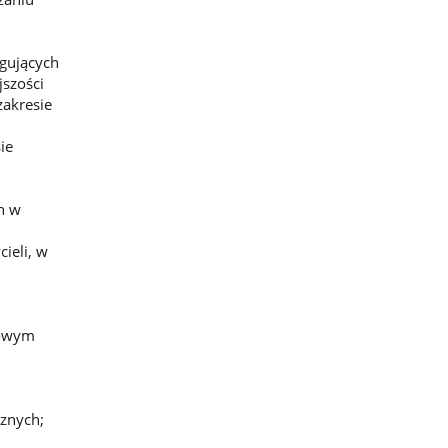
ugujących
jszości
zakresie
ie
h w
ieli, w
dowym
cznych;