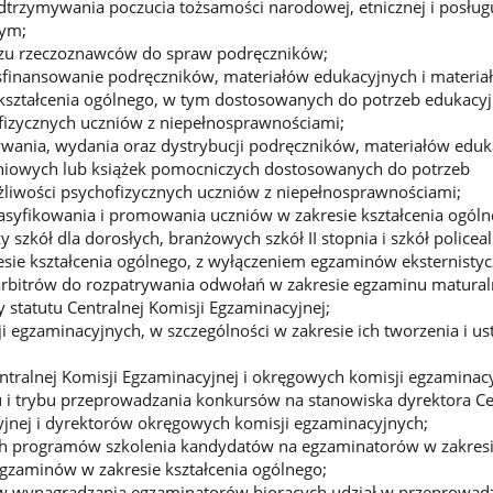
rzymywania poczucia tożsamości narodowej, etnicznej i posługu
nym;
zu rzeczoznawców do spraw podręczników;
 sfinansowanie podręczników, materiałów edukacyjnych i materia
kształcenia ogólnego, w tym dostosowanych do potrzeb edukacyj
fizycznych uczniów z niepełnosprawnościami;
wania, wydania oraz dystrybucji podręczników, materiałów eduk
niowych lub książek pomocniczych dostosowanych do potrzeb
żliwości psychofizycznych uczniów z niepełnosprawnościami;
lasyfikowania i promowania uczniów w zakresie kształcenia ogóln
 szkół dla dorosłych, branżowych szkół II stopnia i szkół policea
ie kształcenia ogólnego, z wyłączeniem egzaminów eksternistyc
 arbitrów do rozpatrywania odwołań w zakresie egzaminu matura
 statutu Centralnej Komisji Egzaminacyjnej;
 egzaminacyjnych, w szczególności w zakresie ich tworzenia i us
tralnej Komisji Egzaminacyjnej i okręgowych komisji egzaminac
 i trybu przeprowadzania konkursów na stanowiska dyrektora Ce
jnej i dyrektorów okręgowych komisji egzaminacyjnych;
h programów szkolenia kandydatów na egzaminatorów w zakres
gzaminów w zakresie kształcenia ogólnego;
w wynagradzania egzaminatorów biorących udział w przeprowad