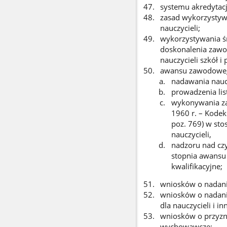
systemu akredytacj
zasad wykorzystyw
nauczycieli;
wykorzystywania ś
doskonalenia zawo
nauczycieli szkół 
awansu zawodowego
nadawania nauc
prowadzenia li
wykonywania za
1960 r. – Kodek
poz. 769) w st
nauczycieli,
nadzoru nad cz
stopnia awansu
kwalifikacyjne;
wniosków o nadani
wniosków o nadani
dla nauczycieli i i
wniosków o przyzna
wychowawcze;