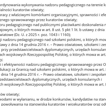
ordynowania wykonywania nadzoru pedagogicznego na terenie kr
alności kuratorów oświaty;
pracy z właściwymi komórkami organizacyjnymi, sprawności i ef
znego sprawowanego przez kuratorów oświaty;
ru pedagogicznego nad publicznymi placówkami doskonalenia n
jowym, o których mowa w art. 8 ust. 5 pkt 1 lit. b ustawy z dnia
iatowe (Dz. U. z 2025 r. poz. 1043 i 1160);
cji nadzoru pedagogicznego nad szkołami polskimi, o których mow
 ustawy z dnia 14 grudnia 2016 r. – Prawo oświatowe, szkołami i z
z przy przedstawicielstwach dyplomatycznych, urzędach konsula
wach wojskowych Rzeczypospolitej Polskiej, o których mowa w art. 
wy;
ci i efektywności nadzoru pedagogicznego sprawowanego przez 
dukacji za Granicą nad szkołami polskimi, o których mowa w art. 8
 z dnia 14 grudnia 2016 r. – Prawo oświatowe, szkołami i zespoła
rzedstawicielstwach dyplomatycznych, urzędach konsularnych i
ch wojskowych Rzeczypospolitej Polskiej, o których mowa w art. 8
iów oświaty;
wodami w wyłanianiu, w drodze konkursów, kandydatów na sta
, powoływania na stanowiska kuratorów i wicekuratorów oraz o