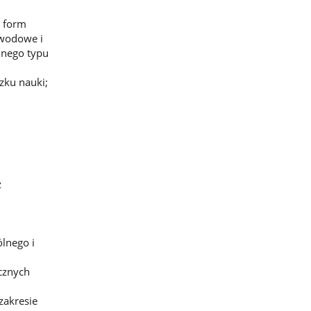
h form
awodowe i
nnego typu
zku nauki;
z
lnego i
cznych
zakresie