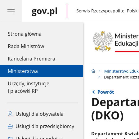
gov.pl
gov.pl
Serwis Rzeczypospolitej Polski
gov.pl
Strona główna
Rada Ministrów
Kancelaria Premiera
Ministerstwa
Ministerstwo Eduk
Departament Kszta
Urzędy, instytucje
i placówki RP
Powrót
Departa
(DKO)
Usługi dla obywatela
Usługi dla przedsiębiorcy
Departament Kształc
Usługi dla urzędnika