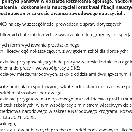
i polityki państwa w obszarze kształcenia ogólnego, nadzor
ałcenia i doskonalenia nauczycieli oraz kwalifikacji nauczyc
postępowań w zakresie awansu zawodowego nauczycieli.
DKO należy w szczególności prowadzenie spraw dotyczących:
licznych i niepublicznych, z wyłączeniem integracyjnych i specja
innych form wychowania przedszkolnego,
 i liceów ogólnokształcących, z wyjątkiem szkół dla dorosłych;
ziałów przysposabiających do pracy w zakresie kształcenia ogól
bienia do pracy – we współpracy z DKZ;
działów międzynarodowych, szkół z oddziałami dwujęzycznymi i 
ół z oddziałami sportowymi, szkół z oddziałami mistrzostwa sp
 szkół mistrzostwa sportowego;
ddziałów przygotowania wojskowego
oraz oddziałów o profilu m
bliotek szkolnych, w tym współpracy z ministrem właściwym do 
 dziedzictwa narodowego w zakresie Narodowego Programu Rozw
na lata 2021–2025;
kolnego;
oraz statutów publicznych przedszkoli, szkół podstawowych i lice