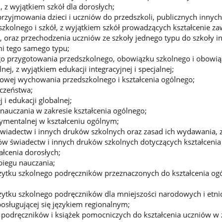
, z wyjątkiem szkół dla dorosłych;
rzyjmowania dzieci i uczniów do przedszkoli, publicznych innyc
kolnego i szkół, z wyjątkiem szkół prowadzących kształcenie z
h, oraz przechodzenia uczniów ze szkoły jednego typu do szkoły i
mi tego samego typu;
o przygotowania przedszkolnego, obowiązku szkolnego i obowią
nej, z wyjątkiem edukacji integracyjnej i specjalnej;
wej wychowania przedszkolnego i kształcenia ogólnego;
eczeństwa;
 i edukacji globalnej;
auczania w zakresie kształcenia ogólnego;
rymentalnej w kształceniu ogólnym;
wiadectw i innych druków szkolnych oraz zasad ich wydawania, 
w świadectw i innych druków szkolnych dotyczących kształcenia
łcenia dorosłych;
biegu nauczania;
ytku szkolnego podręczników przeznaczonych do kształcenia ogó
ytku szkolnego podręczników dla mniejszości narodowych i etni
posługującej się językiem regionalnym;
podręczników i książek pomocniczych do kształcenia uczniów w 