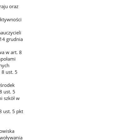
aju oraz
ektywności
auczycieli
 14 grudnia
a w art. 8
espołami
rnych
8 ust. 5
Ośrodek
 ust. 5
mi szkół w
 ust. 5 pkt
nowiska
dwoływania