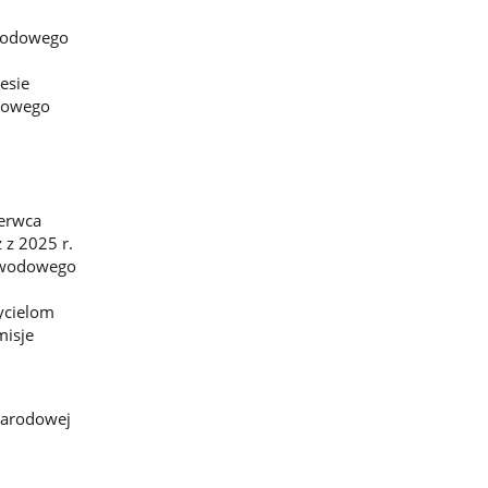
awodowego
esie
odowego
erwca
 z 2025 r.
zawodowego
ycielom
misje
Narodowej