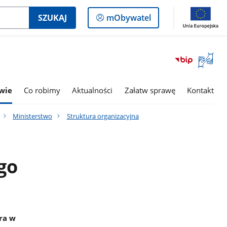
Logowanie
SZUKAJ
mObywatel
do
panelu
Otwórz
okno
z
tłumac
wie
Co robimy
Aktualności
Załatw sprawę
Kontakt
języka
migowe
Ministerstwo
Struktura organizacyjna
go
ra w