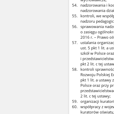
nadzorowania i ko
nadzorowania dział
kontroli, we współ
nadzoru pedagogic
sprawowania nadzo
o zasięgu ogólnokra
2016 r. – Prawo ośw
ustalania organiza
ust. 5 pkt 1 lit. a
szkół w Polsce ora
i przedstawicielst
pkt 2 lit. c tej usta
kontroli sprawnoś
Rozwoju Polskiej E
pkt 1 lit. a ustawy
Polsce oraz przy p
przedstawicielstwa
2 lit. c tej ustawy;
organizacji kurator
współpracy z woje
kuratorów oświaty