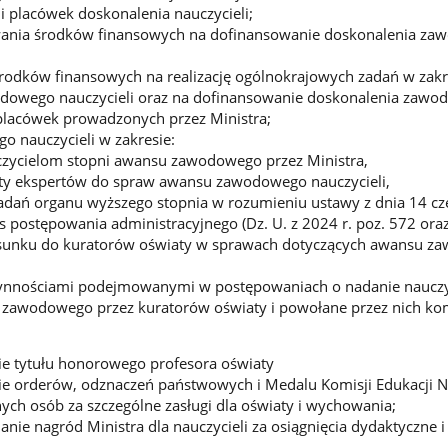
i placówek doskonalenia nauczycieli;
ania środków finansowych na dofinansowanie doskonalenia z
rodków finansowych na realizację ogólnokrajowych zadań w zakr
dowego nauczycieli oraz na dofinansowanie doskonalenia zaw
i placówek prowadzonych przez Ministra;
 nauczycieli w zakresie:
zycielom stopni awansu zawodowego przez Ministra,
sty ekspertów do spraw awansu zawodowego nauczycieli,
dań organu wyższego stopnia w rozumieniu ustawy z dnia 14 cz
s postępowania administracyjnego (Dz. U. z 2024 r. poz. 572 oraz
osunku do kuratorów oświaty w sprawach dotyczących awansu 
ynnościami podejmowanymi w postępowaniach o nadanie naucz
 zawodowego przez kuratorów oświaty i powołane przez nich ko
e tytułu honorowego profesora oświaty
e orderów, odznaczeń państwowych i Medalu Komisji Edukacji 
nnych osób za szczególne zasługi dla oświaty i wychowania;
nie nagród Ministra dla nauczycieli za osiągnięcia dydaktyczne i