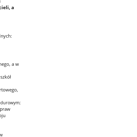
u
ieli, a
lnych:
nego, a w
szkół
ortowego,
undurowym;
spraw
oju
ów