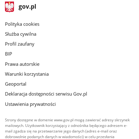
stopka
Strona
gov.pl
gov.pl
główna
gov.pl
Polityka cookies
Służba cywilna
Profil zaufany
BIP
Prawa autorskie
Warunki korzystania
Geoportal
Deklaracja dostępności serwisu Gov.pl
Ustawienia prywatności
Strony dostępne w domenie www.gov.pl mogą zawierać adresy skrzynek
mailowych. Użytkownik korzystający z odnośnika będącego adresem e-
mail zgadza się na przetwarzanie jego danych (adres e-mail oraz
dobrowolnie podanych danych w wiadomości) w celu przesłania