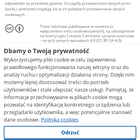
odpowiedzi na przesłane pytania. Szczegóły przetwarzania danych przez
każdą z jednostek znajdują się w ich politykach przetwarzania danych
osobowych.
Treści tekstowe publikowane w serwisie (z
wyłączeniem treści audiowizualnych), są udostępniane
na licencji typu Creative Commons: uznanie autorstwa
- na tych samych warunkach 4.0 (CC BY-SA 4.0).
Materiały audiowizualne, w tym zdjęcia, materiały
Dbamy o Twoją prywatność
audio i wideo, są udostępniane na licencji typu
Creative Commons: uznanie autorstwa użycie
Wykorzystujemy pliki cookie w celu zapewnienia
niekomercyjne - bez utworów zależnych 4.0 (CC BY-
NC-ND 4.0), o ile nie jest to stwierdzone inaczej.
prawidłowego funkcjonowania naszej witryny oraz do
analizy ruchu i optymalizacji działania strony. Dzięki nim
możemy lepiej dostosować treści do potrzeb
użytkowników i stale ulepszać nasze usługi. Pamiętaj, że
informacje przechowywane w plikach cookie mogą
pozwalać na identyfikację konkretnego urządzenia lub
przeglądarki użytkownika, a więc potencjalnie stanowić
dane osobowe.
Polityka cookies
Odrzuć