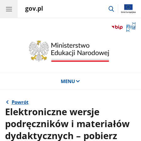
gov.pl
przejdź
do
wyszukiwar
Otwór
okno
z
tłuma
języka
migow
MENU
Powrót
Elektroniczne wersje
podręczników i materiałów
dydaktycznych – pobierz