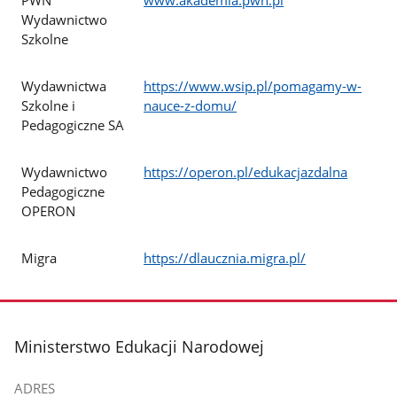
PWN
www.akademia.pwn.pl
Wydawnictwo
Szkolne
Wydawnictwa
https://www.wsip.pl/pomagamy-w-
Szkolne i
nauce-z-domu/
Pedagogiczne SA
Wydawnictwo
https://operon.pl/edukacjazdalna
Pedagogiczne
OPERON
Migra
https://dlaucznia.migra.pl/
stopka
Ministerstwo Edukacji Narodowej
ADRES