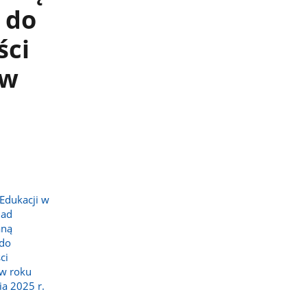
 do
ści
 w
 Edukacji w
iad
aną
 do
ci
w roku
a 2025 r.