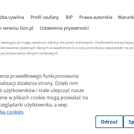
użba cywilna
Profil zaufany
BIP
Prawa autorskie
Warunki
i serwisu Gov.pl
Ustawienia prywatności
 www.gov.pl mogą zawierać adresy skrzynek mailowych. Użytkownik korzystający
dobrowolnie podanych danych w wiadomości) w celu przesłania odpowiedzi na prz
ach przetwarzania danych osobowych.
we publikowane w serwisie (z wyłączeniem treści audiowizualnych), są
 na licencji typu Creative Commons: uznanie autorstwa - na tych samych
 (CC BY-SA 4.0). Materiały audiowizualne, w tym zdjęcia, materiały audio i wideo
ienia prawidłowego funkcjonowania
ane na licencji typu Creative Commons: uznanie autorstwa użycie niekomercyjne 
ależnych 4.0 (CC BY-NC-ND 4.0), o ile nie jest to stwierdzone inaczej.
i działania strony. Dzięki nim
 użytkowników i stale ulepszać nasze
zeglądarki użytkownika, a więc
yka cookies
Odrzuć
Sp