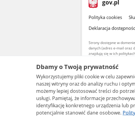
stopka
Strona
gov.pl
gov.pl
główna
gov.pl
Polityka cookies
Sł
Deklaracja dostępnośc
Strony dostępne w domenie
danych (adres e-mail oraz 
znajdują się w ich polityk
Treści teksto
Dbamy o Twoją prywatność
udostępniane
warunkach 4.0
Wykorzystujemy pliki cookie w celu zapewn
są udostępni
bez utworów z
naszej witryny oraz do analizy ruchu i optymalizacj
możemy lepiej dostosować treści do potrzeb
usługi. Pamiętaj, że informacje przechowywane w plikach cookie mogą pozwalać na
identyfikację konkretnego urządzenia lub pr
potencjalnie stanowić dane osobowe.
Polit