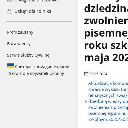
dziedzi
Usługi dla rolnika
zwolnien
pisemne
Profil zaufany
roku szk
Baza wiedzy
maja 202
Serwis Służby Cywilnej
Сайт для громадян України
–
Serwis dla obywateli Ukrainy
09.05.2024
Aktualizacja komuni
sprawie wykazu turn
tematycznych związ
dziedziną wiedzy u
zwolnienia z przystą
pisemnej egzaminu
szkolnym 2025/2026 