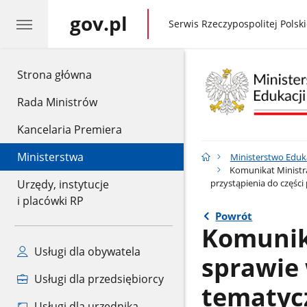
gov.pl
gov.pl
Serwis Rzeczypospolitej Polski
gov.pl
Strona główna
Rada Ministrów
Kancelaria Premiera
Ministerstwa
Ministerstwo Eduk
Komunikat Ministra
przystąpienia do części
Urzędy, instytucje
i placówki RP
Powrót
Komunik
Usługi dla obywatela
sprawie 
Usługi dla przedsiębiorcy
tematyc
Usługi dla urzędnika