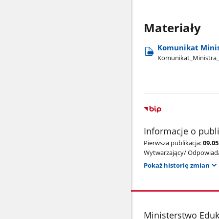
Materiały
Komunikat Minis
Komunikat​_Ministra​_
Informacje o publ
Pierwsza publikacja:
09.05
Wytwarzający/ Odpowiada
Pokaż historię zmian
stopka
Ministerstwo Edu