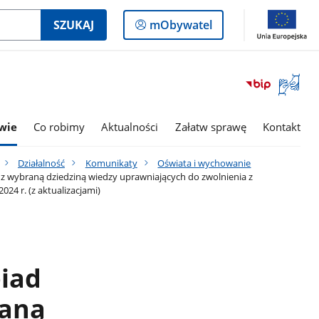
Logowanie
SZUKAJ
mObywatel
do
panelu
Otwórz
okno
z
tłumac
wie
Co robimy
Aktualności
Załatw sprawę
Kontakt
języka
migowe
Działalność
Komunikaty
Oświata i wychowanie
z wybraną dziedziną wiedzy uprawniających do zwolnienia z
4 r. (z aktualizacjami)
piad
raną