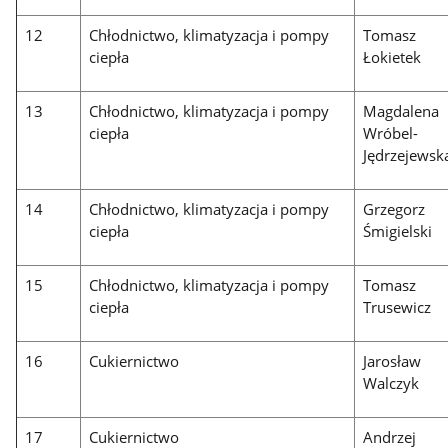
12
Chłodnictwo, klimatyzacja i pompy
Tomasz
ciepła
Łokietek
13
Chłodnictwo, klimatyzacja i pompy
Magdalena
ciepła
Wróbel-
Jędrzejewsk
14
Chłodnictwo, klimatyzacja i pompy
Grzegorz
ciepła
Śmigielski
15
Chłodnictwo, klimatyzacja i pompy
Tomasz
ciepła
Trusewicz
16
Cukiernictwo
Jarosław
Walczyk
17
Cukiernictwo
Andrzej