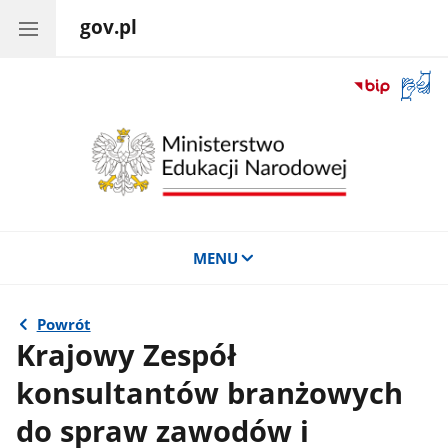
gov.pl
Otwór
okno
z
tłuma
języka
migow
MENU
Powrót
Krajowy Zespół
konsultantów branżowych
do spraw zawodów i