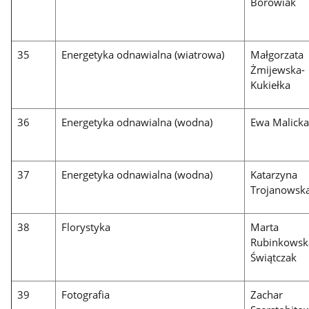
Borowiak
35
Energetyka odnawialna (wiatrowa)
Małgorzata
Żmijewska-
Kukiełka
36
Energetyka odnawialna (wodna)
Ewa Malick
37
Energetyka odnawialna (wodna)
Katarzyna
Trojanowsk
38
Florystyka
Marta
Rubinkowsk
Świątczak
39
Fotografia
Zachar