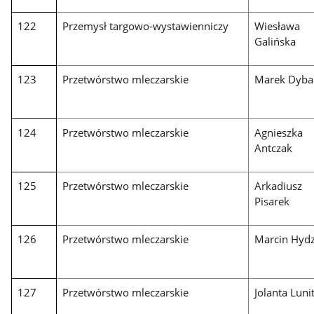
122
Przemysł targowo-wystawienniczy
Wiesława
Galińska
123
Przetwórstwo mleczarskie
Marek Dyba
124
Przetwórstwo mleczarskie
Agnieszka
Antczak
125
Przetwórstwo mleczarskie
Arkadiusz
Pisarek
126
Przetwórstwo mleczarskie
Marcin Hydz
127
Przetwórstwo mleczarskie
Jolanta Luni