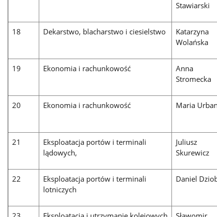
Stawiarski
18
Dekarstwo, blacharstwo i ciesielstwo
Katarzyna
Wolańska
19
Ekonomia i rachunkowość
Anna
Stromecka
20
Ekonomia i rachunkowość
Maria Urban
21
Eksploatacja portów i terminali
Juliusz
lądowych,
Skurewicz
22
Eksploatacja portów i terminali
Daniel Dzio
lotniczych
23
Eksploatacja i utrzymanie kolejowych
Sławomir