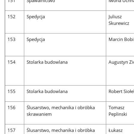
151
Spawalnictwo
Iwona Uchn
152
Spedycja
Juliusz
Skurewicz
153
Spedycja
Marcin Bobi
154
Stolarka budowlana
Augustyn Zi
155
Stolarka budowlana
Robert Siołe
156
Ślusarstwo, mechanika i obróbka
Tomasz
skrawaniem
Peplinski
157
Ślusarstwo, mechanika i obróbka
Łukasz