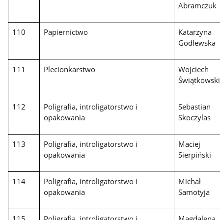
Abramczuk
110
Papiernictwo
Katarzyna
Godlewska
111
Plecionkarstwo
Wojciech
Świątkowsk
112
Poligrafia, introligatorstwo i
Sebastian
opakowania
Skoczylas
113
Poligrafia, introligatorstwo i
Maciej
opakowania
Sierpiński
114
Poligrafia, introligatorstwo i
Michał
opakowania
Samotyja
115
Poligrafia, introligatorstwo i
Magdalena