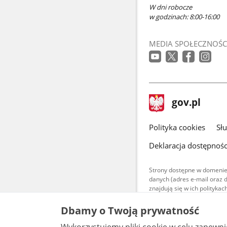
W dni robocze
w godzinach: 8:00-16:00
MEDIA SPOŁECZNOŚC
stopka
Strona
gov.pl
gov.pl
główna
gov.pl
Polityka cookies
Sł
Deklaracja dostępnośc
Strony dostępne w domenie
danych (adres e-mail oraz 
znajdują się w ich polityk
Treści teksto
Dbamy o Twoją prywatność
udostępniane
warunkach 4.0