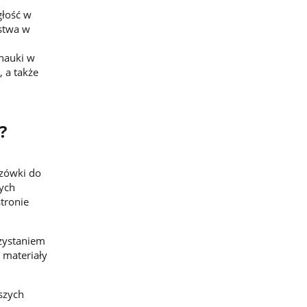
głość w
ństwa w
 nauki w
 a także
i?
azówki do
ych
stronie
zystaniem
 materiały
szych