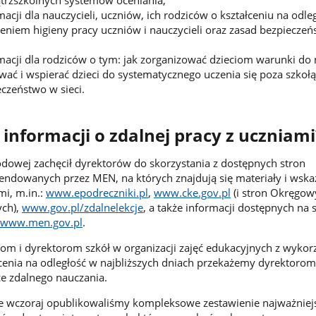
trzszkolnych systemów oceniania;
cji dla nauczycieli, uczniów, ich rodziców o kształceniu na odle
ieniem higieny pracy uczniów i nauczycieli oraz zasad bezpiecze
acji dla rodziców o tym: jak zorganizować dzieciom warunki do
ć i wspierać dzieci do systematycznego uczenia się poza szkołą,
eczeństwo w sieci.
 informacji o zdalnej pracy z uczniam
odowej zachęcił dyrektorów do skorzystania z dostępnych stron
endowanych przez MEN, na których znajdują się materiały i wsk
mi, m.in.:
www.epodreczniki.pl
,
www.cke.gov.pl
(i stron Okręgow
ych),
www.gov.pl/zdalnelekcje
, a także informacji dostępnych na 
www.men.gov.pl
.
om i dyrektorom szkół w organizacji zajęć edukacyjnych z wykor
łcenia na odległość w najbliższych dniach przekażemy dyrektorom
e zdalnego nauczania.
e wczoraj opublikowaliśmy kompleksowe zestawienie najważniej