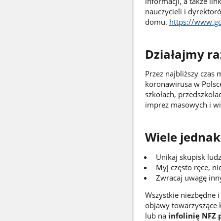
informacji, a także l
nauczycieli i dyrekto
domu.
https://www.go
Działajmy r
Przez najbliższy czas
koronawirusa w Polsce.
szkołach, przedszkola
imprez masowych i wi
Wiele jednak
Unikaj skupisk ludz
Myj często ręce, ni
Zwracaj uwagę inn
Wszystkie niezbędne 
objawy towarzyszące k
lub na
infolinię NFZ 