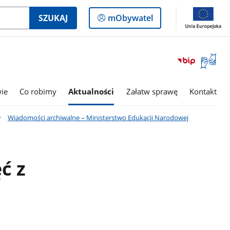
Logowanie
SZUKAJ
mObywatel
do
panelu
Otwórz
okno
z
tłumac
wie
Co robimy
Aktualności
Załatw sprawę
Kontakt
języka
migowe
Wiadomości archiwalne – Ministerstwo Edukacji Narodowej
ć z