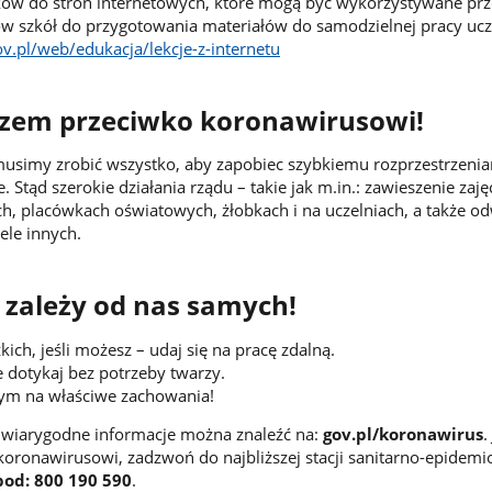
inków do stron internetowych, które mogą być wykorzystywane prz
rów szkół do przygotowania materiałów do samodzielnej pracy uc
v.pl/web/edukacja/lekcje-z-internetu
azem przeciwko koronawirusowi!
 musimy zrobić wszystko, aby zapobiec szybkiemu rozprzestrzenia
 Stąd szerokie działania rządu – takie jak m.in.: zawieszenie zaję
ch, placówkach oświatowych, żłobkach i na uczelniach, a także o
ele innych.
 zależy od nas samych!
kich, jeśli możesz – udaj się na pracę zdalną.
e dotykaj bez potrzeby twarzy.
ym na właściwe zachowania!
i wiarygodne informacje można znaleźć na:
gov.pl/koronawirus
.
oronawirusowi, zadzwoń do najbliższej stacji sanitarno-epidemio
pod: 800 190 590
.