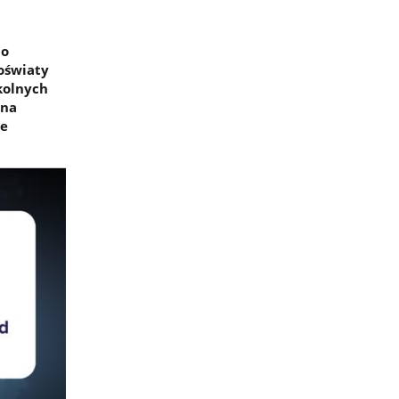
do
oświaty
kolnych
 na
je