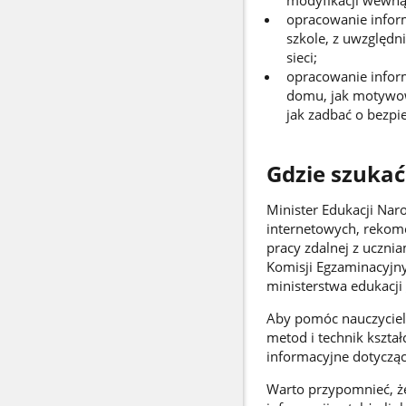
modyfikacji wewną
opracowanie informa
szkole, z uwzględn
sieci;
opracowanie inform
domu, jak motywowa
jak zadbać o bezpi
Gdzie szukać
Minister Edukacji Nar
internetowych, rekom
pracy zdalnej z ucznia
Komisji Egzaminacyjn
ministerstwa edukacji
Aby pomóc nauczyciel
metod i technik kszta
informacyjne dotycząc
Warto przypomnieć, ż