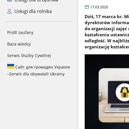
17.03.2020
Usługi dla rolnika
Dziś, 17 marca br. 
dyrektorów informa
do organizacji zaję
Profil zaufany
kształcenia ustawic
odległość. W najbliż
Baza wiedzy
organizację kształc
Serwis Służby Cywilnej
Сайт для громадян України
–
Serwis dla obywateli Ukrainy