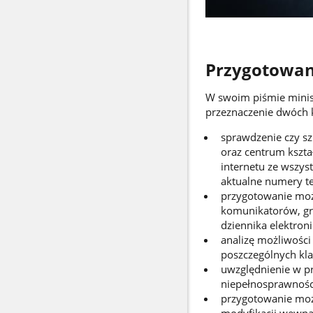
Przygotowan
W swoim piśmie minist
przeznaczenie dwóch k
sprawdzenie czy sz
oraz centrum kszt
internetu ze wszys
aktualne numery t
przygotowanie możl
komunikatorów, gru
dziennika elektron
analizę możliwości
poszczególnych kla
uwzględnienie w pr
niepełnosprawnośc
przygotowanie moż