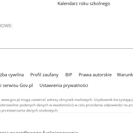
Kalendarz roku szkolnego
IOWE:
użba cywilna
Profil zaufany
BIP
Prawa autorskie
Warunki
i serwisu Gov.pl
Ustawienia prywatności
 www.gov.pl mogą zawierać adresy skrzynek mailowych. Użytkownik korzystający
dobrowolnie podanych danych w wiadomości) w celu przesłania odpowiedzi na prz
ach przetwarzania danych osobowych.
we publikowane w serwisie (z wyłączeniem treści audiowizualnych), są
 na licencji typu Creative Commons: uznanie autorstwa - na tych samych
 (CC BY-SA 4.0). Materiały audiowizualne, w tym zdjęcia, materiały audio i wideo