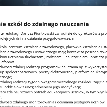
ie szkół do zdalnego nauczania
er edukacji Dariusz Piontkowski zwrócił się do dyrektorów z pr
olejnych dni na działania przygotowawcze, m.in.
koła, centrum kształcenia zawodowego, placówka kształcenia us
ałcenia zawodowego i ustawicznego mają kontakt za pośrednictw
tkimi uczniami/słuchaczami, rodzicami i nauczycielami oraz czy p
elefonów
iwości zdalnej realizacji programów nauczania np. z wykorzyst
p społecznościowych, poczty elektronicznej, platform edukacyjn
icznego;
 zdalnej realizacji tygodniowego/semestralnego rozkładu zajęć dl
s i oddziałów z uwzględnieniem jego modyfikacji;
acy zdalnej różnych potrzeb edukacyjnych uczniów, w tym wynik
i;
liwości zdalnego monitorowania i oceniania postępów uczniów,