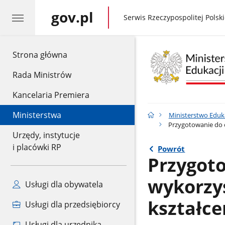
gov.pl
gov.pl
Serwis Rzeczypospolitej Polski
gov.pl
Strona główna
Rada Ministrów
Kancelaria Premiera
Ministerstwa
Ministerstwo Eduk
Przygotowanie do o
Urzędy, instytucje
i placówki RP
Powrót
Przygoto
wykorzy
Usługi dla obywatela
kształce
Usługi dla przedsiębiorcy
Usługi dla urzędnika