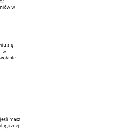
ez
zniów w
niu się
ć w
dwołanie
 Jeśli masz
logicznej