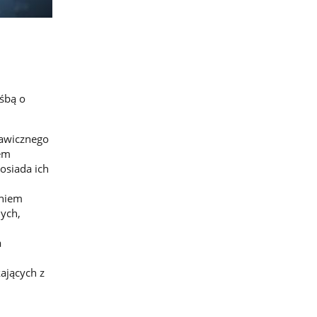
ośbą o
tawicznego
em
osiada ich
aniem
ych,
a
ających z