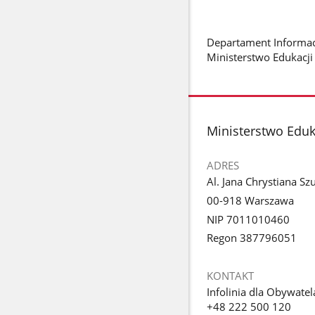
Departament Informacj
Ministerstwo Edukacj
stopka
Ministerstwo Edu
ADRES
Al. Jana Chrystiana Sz
00-918 Warszawa
NIP 7011010460
Regon 387796051
KONTAKT
Infolinia dla Obywatel
+48 222 500 120