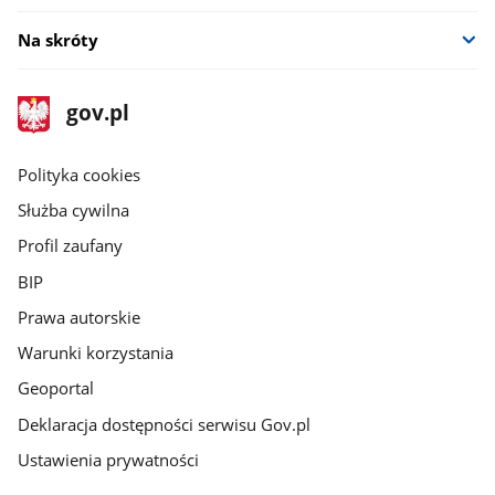
Na skróty
stopka
Strona
gov.pl
gov.pl
główna
gov.pl
Polityka cookies
Służba cywilna
Profil zaufany
BIP
Prawa autorskie
Warunki korzystania
Geoportal
Deklaracja dostępności serwisu Gov.pl
Ustawienia prywatności