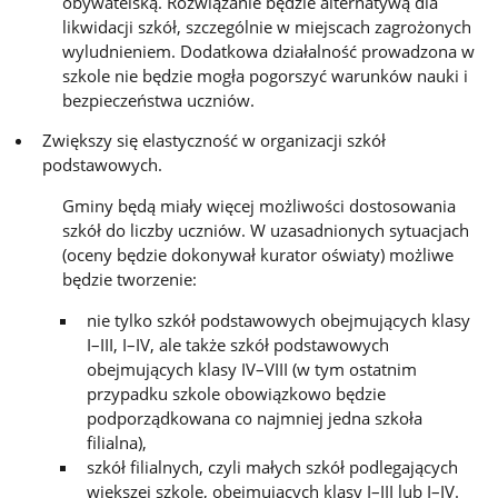
obywatelską. Rozwiązanie będzie alternatywą dla
likwidacji szkół, szczególnie w miejscach zagrożonych
wyludnieniem. Dodatkowa działalność prowadzona w
szkole nie będzie mogła pogorszyć warunków nauki i
bezpieczeństwa uczniów.
Zwiększy się elastyczność w organizacji szkół
podstawowych.
Gminy będą miały więcej możliwości dostosowania
szkół do liczby uczniów. W uzasadnionych sytuacjach
(oceny będzie dokonywał kurator oświaty) możliwe
będzie tworzenie:
nie tylko szkół podstawowych obejmujących klasy
I–III, I–IV, ale także szkół podstawowych
obejmujących klasy IV–VIII (w tym ostatnim
przypadku szkole obowiązkowo będzie
podporządkowana co najmniej jedna szkoła
filialna),
szkół filialnych, czyli małych szkół podlegających
większej szkole, obejmujących klasy I–III lub I–IV.