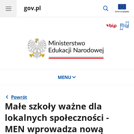
gov.pl
przejdź
do
wyszukiwar
Otwór
okno
z
tłuma
języka
migow
MENU
Powrót
Małe szkoły ważne dla
lokalnych społeczności -
MEN wprowadza nową