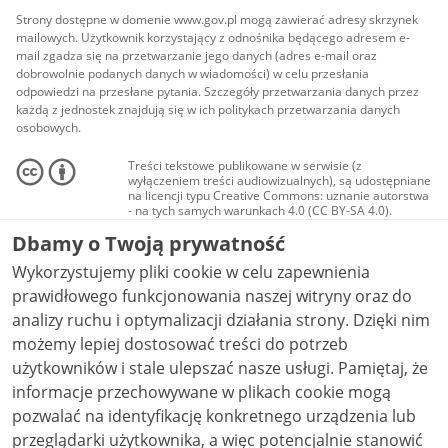
Strony dostępne w domenie www.gov.pl mogą zawierać adresy skrzynek
mailowych. Użytkownik korzystający z odnośnika będącego adresem e-
mail zgadza się na przetwarzanie jego danych (adres e-mail oraz
dobrowolnie podanych danych w wiadomości) w celu przesłania
odpowiedzi na przesłane pytania. Szczegóły przetwarzania danych przez
każdą z jednostek znajdują się w ich politykach przetwarzania danych
osobowych.
Treści tekstowe publikowane w serwisie (z
wyłączeniem treści audiowizualnych), są udostępniane
na licencji typu Creative Commons: uznanie autorstwa
- na tych samych warunkach 4.0 (CC BY-SA 4.0).
Materiały audiowizualne, w tym zdjęcia, materiały
Dbamy o Twoją prywatność
audio i wideo, są udostępniane na licencji typu
Creative Commons: uznanie autorstwa użycie
Wykorzystujemy pliki cookie w celu zapewnienia
niekomercyjne - bez utworów zależnych 4.0 (CC BY-
NC-ND 4.0), o ile nie jest to stwierdzone inaczej.
prawidłowego funkcjonowania naszej witryny oraz do
analizy ruchu i optymalizacji działania strony. Dzięki nim
możemy lepiej dostosować treści do potrzeb
użytkowników i stale ulepszać nasze usługi. Pamiętaj, że
informacje przechowywane w plikach cookie mogą
pozwalać na identyfikację konkretnego urządzenia lub
przeglądarki użytkownika, a więc potencjalnie stanowić