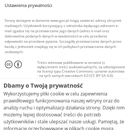
Ustawienia prywatności
Strony dostępne w domenie www.gov.pl mogą zawierać adresy skrzynek
mailowych. Użytkownik korzystający z odnośnika będącego adresem e-
mail zgadza się na przetwarzanie jego danych (adres e-mail oraz
dobrowolnie podanych danych w wiadomości) w celu przesłania
odpowiedzi na przesłane pytania. Szczegóły przetwarzania danych przez
każdą z jednostek znajdują się w ich politykach przetwarzania danych
osobowych.
Treści tekstowe publikowane w serwisie (z
wyłączeniem treści audiowizualnych), są udostępniane
na licencji typu Creative Commons: uznanie autorstwa
- na tych samych warunkach 4.0 (CC BY-SA 4.0).
Materiały audiowizualne, w tym zdjęcia, materiały
Dbamy o Twoją prywatność
audio i wideo, są udostępniane na licencji typu
Creative Commons: uznanie autorstwa użycie
Wykorzystujemy pliki cookie w celu zapewnienia
niekomercyjne - bez utworów zależnych 4.0 (CC BY-
NC-ND 4.0), o ile nie jest to stwierdzone inaczej.
prawidłowego funkcjonowania naszej witryny oraz do
analizy ruchu i optymalizacji działania strony. Dzięki nim
możemy lepiej dostosować treści do potrzeb
użytkowników i stale ulepszać nasze usługi. Pamiętaj, że
informacje przechowywane w plikach cookie mogą