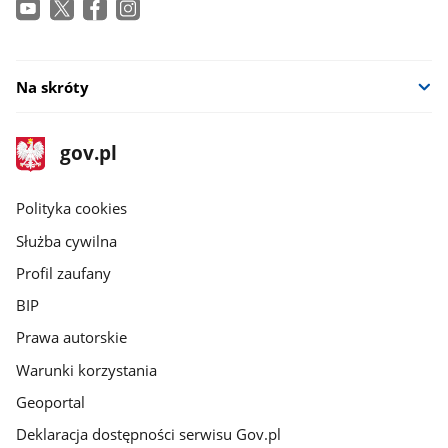
Na skróty
stopka
Strona
gov.pl
gov.pl
główna
gov.pl
Polityka cookies
Służba cywilna
Profil zaufany
BIP
Prawa autorskie
Warunki korzystania
Geoportal
Deklaracja dostępności serwisu Gov.pl