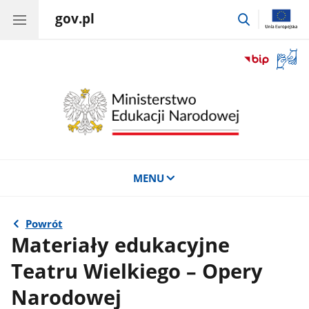
gov.pl
przejdź
do
wyszukiwar
Otwór
okno
z
tłuma
języka
migow
MENU
Powrót
Materiały edukacyjne
Teatru Wielkiego – Opery
Narodowej