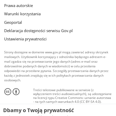
Prawa autorskie
Warunki korzystania
Geoportal
Deklaracja dostępności serwisu Gov.pl
Ustawienia prywatności
Strony dostępne w domenie www.gov.pl mogą zawierać adresy skrzynek
mailowych. Użytkownik korzystający z odnośnika będącego adresem e-
mail zgadza się na przetwarzanie jego danych (adres e-mail oraz
dobrowolnie podanych danych w wiadomości) w celu przesłania
odpowiedzi na przesłane pytania. Szczegóły przetwarzania danych przez
każdą z jednostek znajdują się w ich politykach przetwarzania danych
osobowych.
Treści tekstowe publikowane w serwisie (z
wyłączeniem treści audiowizualnych), są udostępniane
na licencji typu Creative Commons: uznanie autorstwa
- na tych samych warunkach 4.0 (CC BY-SA 4.0).
Materiały audiowizualne, w tym zdjęcia, materiały
Dbamy o Twoją prywatność
audio i wideo, są udostępniane na licencji typu
Creative Commons: uznanie autorstwa użycie