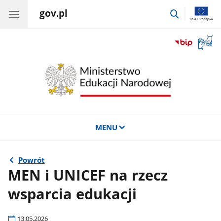
gov.pl
przejdź
do
wyszukiwar
Otwór
okno
z
tłuma
języka
migow
MENU
Powrót
MEN i UNICEF na rzecz
wsparcia edukacji
13.05.2026