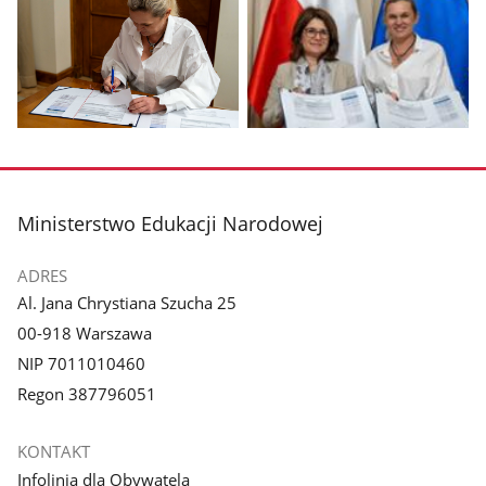
zdjęcie
zdjęcie
1
2
z
z
galerii.
galerii.
Pokaż
Pokaż
zdjęcie
zdjęcie
3
4
z
z
stopka
Ministerstwo Edukacji Narodowej
galerii.
galerii.
ADRES
Al. Jana Chrystiana Szucha 25
00-918 Warszawa
NIP 7011010460
Regon 387796051
KONTAKT
Infolinia dla Obywatela