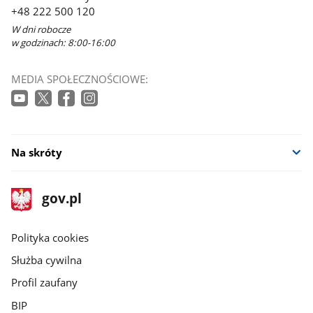
+48 222 500 120
W dni robocze
w godzinach: 8:00-16:00
MEDIA SPOŁECZNOŚCIOWE:
Na skróty
stopka
Strona
gov.pl
gov.pl
główna
gov.pl
Polityka cookies
Służba cywilna
Profil zaufany
BIP