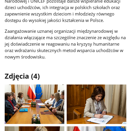
Narodowej i UNICEF pozostaje dalsze wspieranie edukacji
dzieci uchodźców, ich integracja w polskich szkołach oraz
zapewnienie wszystkim dzieciom i młodzieży równego
dostępu do wysokiej jakości kształcenia w Polsce.
Zaangażowanie uznanej organizacji międzynarodowej w
działania włączające ma szczególne znaczenie ze względu na
jej doświadczenie w reagowaniu na kryzysy humanitarne
oraz wdrażaniu skutecznych metod wsparcia uchodźców w
nowym środowisku.
Zdjęcia (4)
Pokaż
Pokaż