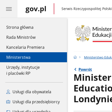
gov.pl
gov.pl
Serwis Rzeczypospolitej Polski
gov.pl
Strona główna
Rada Ministrów
Kancelaria Premiera
Ministerstwa
Ministerstwo Eduk
Urzędy, instytucje
Powrót
i placówki RP
Minister
Educati
Usługi dla obywatela
Londyni
Usługi dla przedsiębiorcy
Usługi dla urzędnika