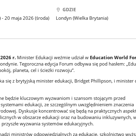
GDZIE
 - 20 maja 2026 (środa)
Londyn (Wielka Brytania)
2026 r.
Minister Edukacji weźmie udział w
Education World Fo
Londynie. Tegoroczna edycja Forum odbywa się pod hasłem: „Edu
okój, planeta, cel i ścieżki rozwoju”.
się z brytyjską minister edukacji, Bridget Phillipson, i minister d
ne będzie kluczowym wyzwaniom i szansom stojącym przed
 systemami edukacji, ze szczególnym uwzględnieniem znaczenia
odowej. Dyskusje koncentrować się będą na praktycznych aspek
licznych w obszarze edukacji oraz na budowaniu inkluzywnych, 
na przyszłe wyzwania systemów edukacyjnych.
adzi ministrów odpowiedzialnych za edukację, szkolnictwo wyżs