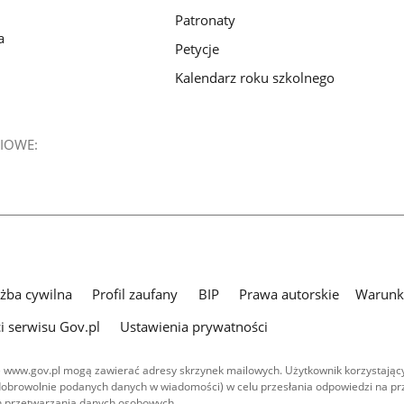
Patronaty
a
Petycje
Kalendarz roku szkolnego
IOWE:
użba cywilna
Profil zaufany
BIP
Prawa autorskie
Warunki
i serwisu Gov.pl
Ustawienia prywatności
 www.gov.pl mogą zawierać adresy skrzynek mailowych. Użytkownik korzystający
dobrowolnie podanych danych w wiadomości) w celu przesłania odpowiedzi na prz
ach przetwarzania danych osobowych.