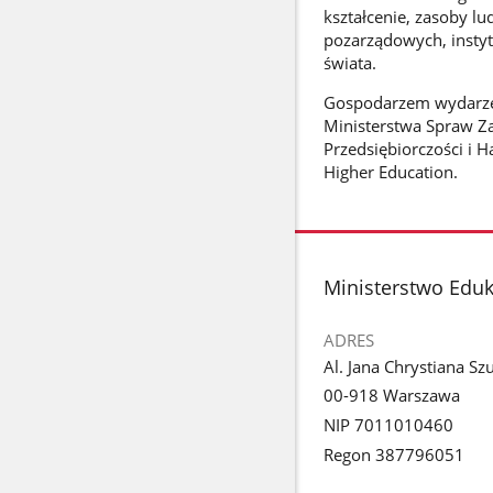
kształcenie, zasoby lud
pozarządowych, instyt
świata.
Gospodarzem wydarzen
Ministerstwa Spraw Z
Przedsiębiorczości i 
Higher Education.
stopka
Ministerstwo Edu
ADRES
Al. Jana Chrystiana Sz
00-918 Warszawa
NIP 7011010460
Regon 387796051