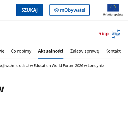
Logowanie
SZUKAJ
mObywatel
do
panelu
Otwórz
okno
z
tłumac
wie
Co robimy
Aktualności
Załatw sprawę
Kontakt
języka
migowe
acji weźmie udział w Education World Forum 2026 w Londynie
w