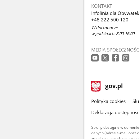
KONTAKT
Infolinia dla Obywatel
+48 222 500 120
W dni robocze
w godzinach: 8:00-16:00
MEDIA SPOŁECZNOŚC
stopka
Strona
gov.pl
gov.pl
główna
gov.pl
Polityka cookies
Sł
Deklaracja dostępnośc
Strony dostępne w domenie
danych (adres e-mail oraz 
znajdują się w ich polityk