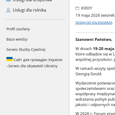
KIEDY
Usługi dla rolnika
19 maja 2026 (wtorek)
DODAJ DO KALENDARZA
Profil zaufany
Baza wiedzy
Szanowni Państwo,
W dniach
19-20 maja 
Serwis Służby Cywilnej
które odbędzie się w 
wspólnej przyszłości: p
Сайт для громадян України
–
Serwis dla obywateli Ukrainy
W ramach wizyty spotka 
Georgią Gould.
Wydarzenie poświęco
społeczeństwami oraz
współpracy międzynar
wdrażania polityk pub
jakości i odpornych 
W 2026 r. Forum grom