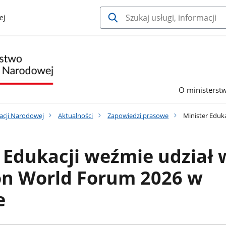
ej
O ministerst
acji Narodowej
Aktualności
Zapowiedzi prasowe
Minister Eduk
 Edukacji weźmie udział 
on World Forum 2026 w
e