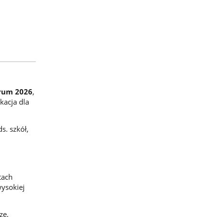
rum 2026
,
kacja dla
s. szkół,
tach
wysokiej
ze,